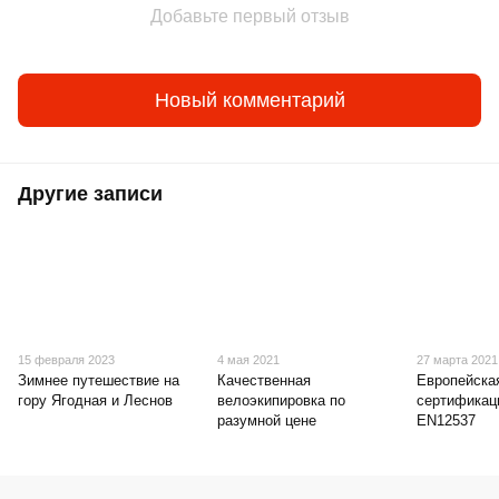
Добавьте первый отзыв
Новый комментарий
Другие записи
15 февраля 2023
4 мая 2021
27 марта 2021
Зимнее путешествие на
Качественная
Европейска
гору Ягодная и Леснов
велоэкипировка по
сертификац
разумной цене
EN12537