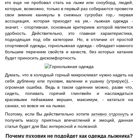
кто еще не пробовал стать на лыжи или сноуборд, людей,
которые, возможно, только в первый раз собираются провести
свои зимние каникулы в снежных сугробах гор,- первая
ассоциация, которая приходит на ум,- лыжная одежда -
значит, - спортивная, основным критерием которой является
удобность. Действительно, это главная характеристика,
подходящая под обе категории. Но, в отличии от простой
спортивной одежды, горнолыжная одежда - обладает намного
большим перечнем свойств и качеств, без которых катание
будет приносить дискомфортность.
Думать, что в холодный горный микроклимат нужно надеть на
себя дубленку или пуховик, валенки и ушанку (утрирую)), -
огромная ошибка. Ведь в таком одеянии можно, разве что,
сидеть, попивать горячий глинтвейн и наслаждаться
красивыми пейзажами вершин, максимум, - кататься на
санках, но вовсе не на лыжах.
Поэтому, если Вы действительно хотите
активно отдохнуть
и
получить массу приятных впечатлений и эмоций, данная
статья будет для Вас интересной и полезной.
Почему пуховик не подойдет как одежда лыжника?