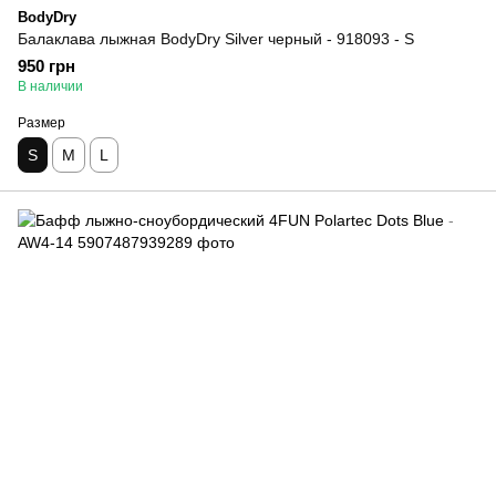
BodyDry
Балаклава лыжная BodyDry Silver черный - 918093 - S
950 грн
В наличии
Размер
S
M
L