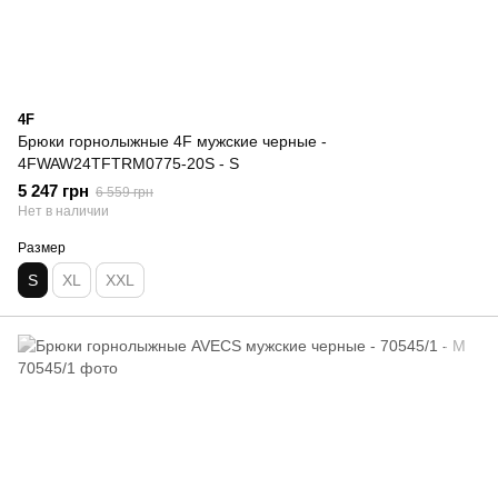
4F
Брюки горнолыжные 4F мужские черные -
4FWAW24TFTRM0775-20S - S
5 247 грн
6 559 грн
Нет в наличии
Размер
S
XL
XXL