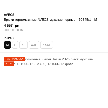
AVECS
Брюки горнолыжные AVECS мужские черные - 70545/1 - M
4 557 грн
Нет в наличии
Размер
M
L
XL
XXL
XXXL
РАСПРОДАЖА
−20%