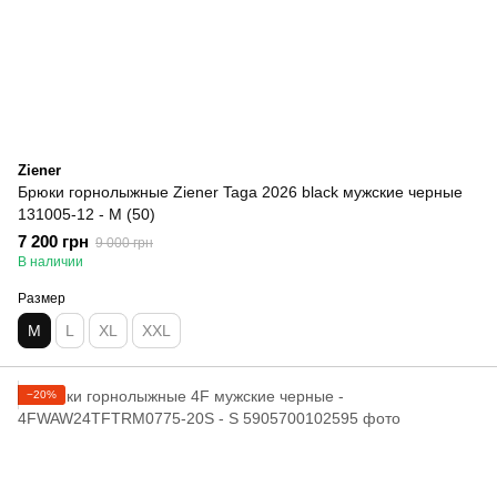
Ziener
Брюки горнолыжные Ziener Taga 2026 black мужские черные
131005-12 - M (50)
7 200 грн
9 000 грн
В наличии
Размер
M
L
XL
XXL
−20%