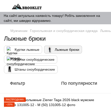
На сайті актуальна наявність товару! Робіть замовлення на
сайті, ми швидко відправимо.
Мужчинам
Горнолыжная и сноубордическая одежда
Лыжны
Лыжные брюки
Куртки лыжные
Лыжные брюки
Куртки сноубордические
Штаны сноубордические
Фильтр
По популярности
РАСПРОДАЖА
−20%