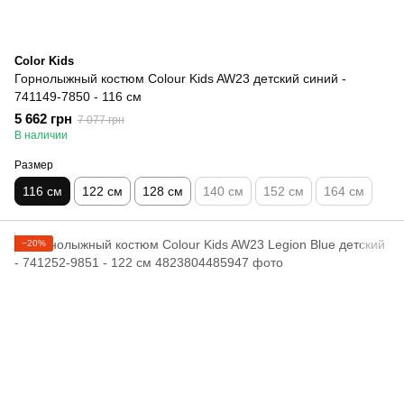
Color Kids
Горнолыжный костюм Colour Kids AW23 детский синий -
741149-7850 - 116 см
5 662 грн
7 077 грн
В наличии
Размер
116 см
122 см
128 см
140 см
152 см
164 см
−20%