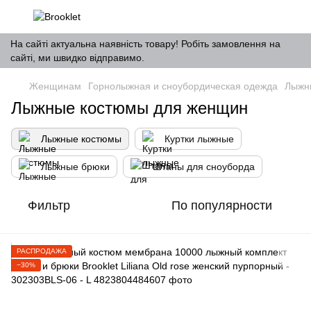
На сайті актуальна наявність товару! Робіть замовлення на
сайті, ми швидко відправимо.
Женщинам
Горнолыжная и сноубордическая одежда
Лыжн
Лыжные костюмы для женщин
Лыжные костюмы
Куртки лыжные
Лыжные брюки
Штаны для сноуборда
Фильтр
По популярности
РАСПРОДАЖА
−30%