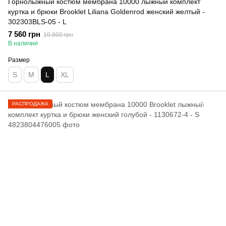
Горнолыжный костюм мембрана 10000 лыжный комплект
куртка и брюки Brooklet Liliana Goldenrod женский желтый -
302303BLS-05 - L
7 560 грн
10 800 грн
В наличии
Размер
S
M
L
XL
РАСПРОДАЖА