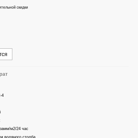
тельной скидки
тся
рат
-4
й
t
рамм/м2/24 час
мм водяного столба