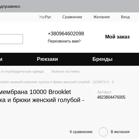
відправимо.
Сравнение
Укр
Рус
Желания
Вход
+380964602098
Мой заказ
Перезвонить вам?
м
Рюкзаки
Бренды
 и сноубордическая одежда
Лыжные костюмы
klet лыжный комплект куртка и брюки женский голубой - 1130672-4 - S
ембрана 10000 Brooklet
Артикул
4823804476005
а и брюки женский голубой -
К сравнению
В желания