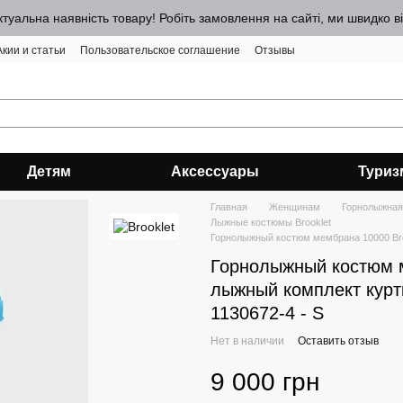
ктуальна наявність товару! Робіть замовлення на сайті, ми швидко 
Акии и статьи
Пользовательское соглашение
Отзывы
Детям
Аксессуары
Туриз
Главная
Женщинам
Горнолыжная
Лыжные костюмы Brooklet
Горнолыжный костюм мембрана 10000 Broo
Горнолыжный костюм м
лыжный комплект куртк
1130672-4 - S
Нет в наличии
Оставить отзыв
9 000 грн