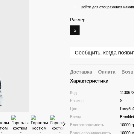
Войти
для отображения накопи
%
Размер
S
Сообщить, когда появи
Доставка
Оплата
Возв
Характеристики
Код
1130672
Размер
S
Цвет
Голубо
Бренд
Brookle
Влагоотводимость
10000 г
Водонепроницаемость
10000 