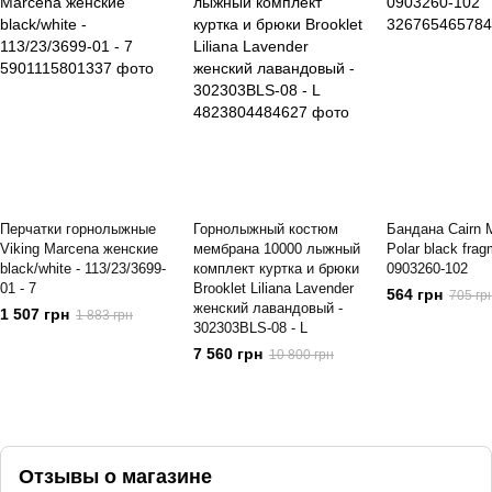
Перчатки горнолыжные
Горнолыжный костюм
Бандана Cairn 
Viking Marcena женские
мембрана 10000 лыжный
Polar black frag
black/white - 113/23/3699-
комплект куртка и брюки
0903260-102
01 - 7
Brooklet Liliana Lavender
564 грн
705 гр
женский лавандовый -
1 507 грн
1 883 грн
302303BLS-08 - L
7 560 грн
10 800 грн
Отзывы о магазине