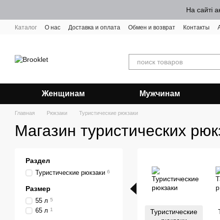
Перейти к основному контенту
На сайті а
Каталог
О нас
Доставка и оплата
Обмен и возврат
Контакты
Женщинам
Мужчинам
Главная
Рюкзаки
Туристические рюкзаки
Магазин туристических рюк
Раздел
Туристические рюкзаки
6
Размер
55 л
5
65 л
1
Туристические