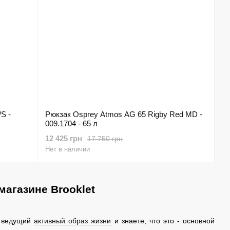
/S -
Рюкзак Osprey Atmos AG 65 Rigby Red MD -
009.1704 - 65 л
12 425 грн
17 750 грн
Нет в наличии
магазине Brooklet
, ведущий
активный образ жизни
и знаете, что это - основной