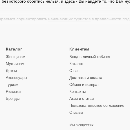
без которого обойтись нельзя, и здесь - Вы найдете то, что Вам ну
тараемся сориентировать
начинающих туристов
в правильности под
зма - пешего, конного, водного или же вело, - рюкзак туристич
зку с тела. Дискомфортное путешествие не принесет удовольстви
Каталог
Клиентам
димо уделить “нужное” количество времени.
Женщинам
Вход в личный кабинет
Мужчинам
Каталог
Детям
О нас
Виды туристических рюкза
Аксессуары
Доставка и оплата
Туризм
Обмен и возврат
Рюкзаки
Контакты
В зависимости от конструкции, рюкзаки делятс
Бренды
Акии и статьи
Пользовательское соглашение
 имеющие каркаса) - пригодятся на короткий поход; ценовая полит
Отзывы
вещи; исключением в данной группе являются рюкзаки для в
 у них отсутствуют острые и выступающие элементы, - для обеспе
Мы в соцсетях