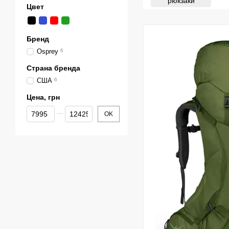
рюкзаки
Цвет
Бренд
Osprey
6
Страна бренда
США
6
Цена, грн
От Цена, грн
До Цена, грн
OK