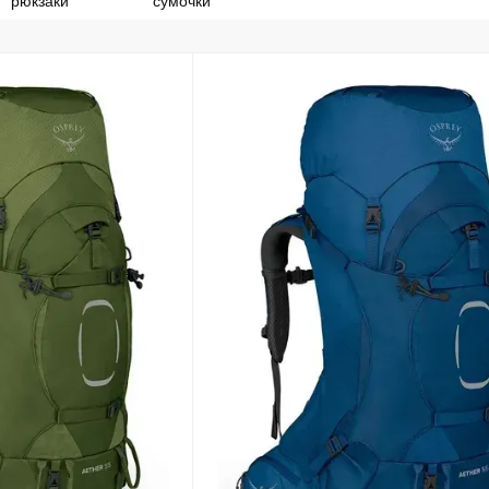
рюкзаки
сумочки