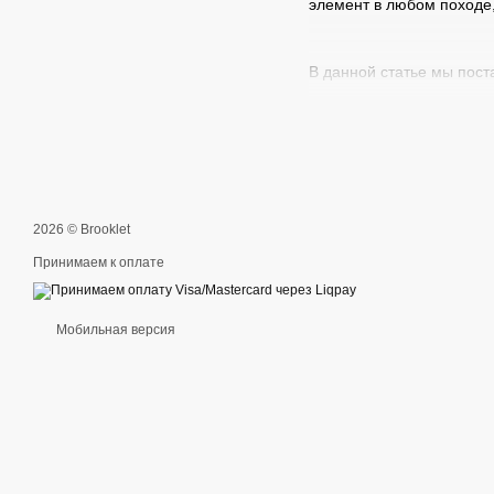
элемент в любом походе, 
В данной статье мы пос
Независимо от вида тури
максимально снять нагру
вопрос, которому необхо
2026 © Brooklet
Принимаем к оплате
Мобильная версия
легкие и мягкие (не
правильно сложить 
непромокаемой ткани,