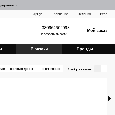
відправимо.
Сравнение
Укр
Рус
Желания
Вход
+380964602098
Мой заказ
Перезвонить вам?
м
Рюкзаки
Бренды
вле
сначала дороже
по названию
Отображение: