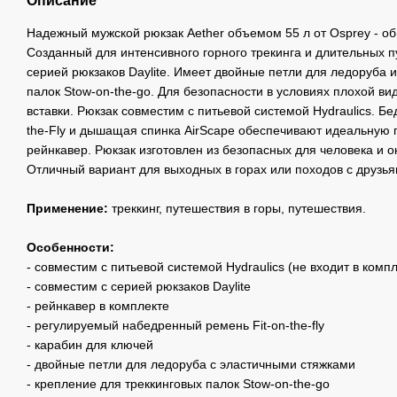
Описание
Надежный мужской рюкзак Aether объемом 55 л от Osprey - об
Созданный для интенсивного горного трекинга и длительных 
серией рюкзаков Daylite. Имеет двойные петли для ледоруба 
палок Stow-on-the-go. Для безопасности в условиях плохой в
вставки. Рюкзак совместим с питьевой системой Hydraulics. Б
the-Fly и дышащая спинка AirScape обеспечивают идеальную п
рейнкавер. Рюкзак изготовлен из безопасных для человека и
Отличный вариант для выходных в горах или походов с друзья
Применение:
треккинг, путешествия в горы, путешествия.
Особенности:
- совместим с питьевой системой Hydraulics (не входит в компл
- совместим с серией рюкзаков Daylite
- рейнкавер в комплекте
- регулируемый набедренный ремень Fit-on-the-fly
- карабин для ключей
- двойные петли для ледоруба с эластичными стяжками
- крепление для треккинговых палок Stow-on-the-go