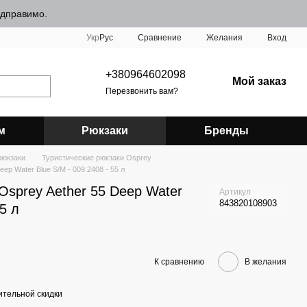
відправимо.
Сравнение
Укр
Рус
Желания
Вход
+380964602098
Мой заказ
Перезвонить вам?
м
Рюкзаки
Бренды
рюкзаки
Туристические рюкзаки Osprey
ep Water Blue S/M - 009.2408 - 55 л
Osprey Aether 55 Deep Water
Артикул
843820108903
55 л
К сравнению
В желания
тельной скидки