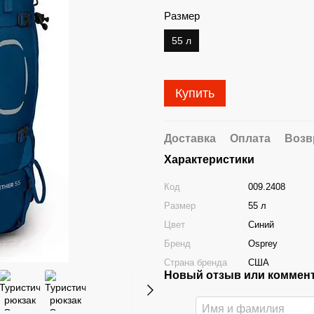
Размер
55 л
Купить
Доставка
Оплата
Возв
Характеристики
Код
009.2408
Размер
55 л
Цвет
Синий
Бренд
Osprey
Страна бренда
США
Новый отзыв или коммен