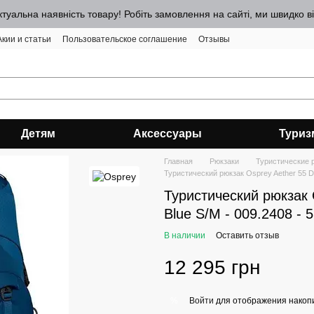
ктуальна наявність товару! Робіть замовлення на сайті, ми швидко 
Акии и статьи
Пользовательское соглашение
Отзывы
Детям
Аксессуары
Туриз
Главная
Рюкзаки
Туристические 
Туристический рюкзак Osprey Aether 55 De
Туристический рюкзак 
Blue S/M - 009.2408 - 
В наличии
Оставить отзыв
12 295 грн
Войти
для отображения накопи
%