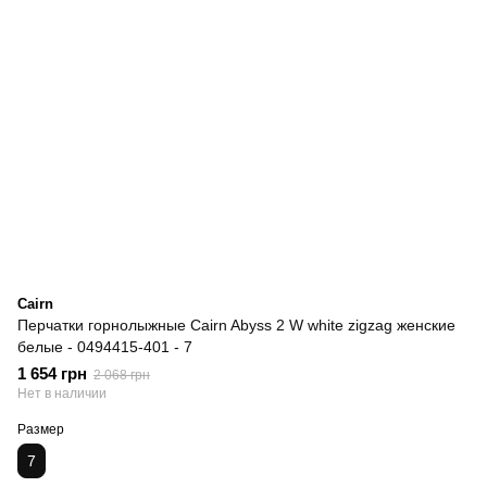
Cairn
Перчатки горнолыжные Cairn Abyss 2 W white zigzag женские
белые - 0494415-401 - 7
1 654 грн
2 068 грн
Нет в наличии
Размер
7