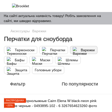
На сайті актуальна наявність товару! Робіть замовлення на
сайті, ми швидко відправимо.
Аксессуары
Варежки
Перчатки для сноуборда
Термоноски
Перчатки
Варежки
Бафы
Маски
Шлемы
Защита
Головные убори
Фильтр
По популярности
РАСПРОДАЖА
−20%