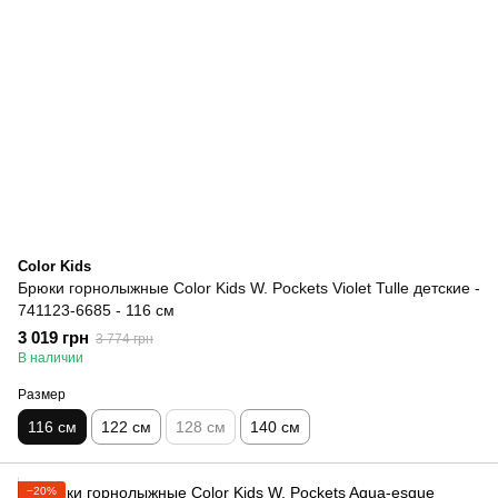
Color Kids
Брюки горнолыжные Color Kids W. Pockets Violet Tulle детские -
741123-6685 - 116 см
3 019 грн
3 774 грн
В наличии
Размер
116 см
122 см
128 см
140 см
−20%