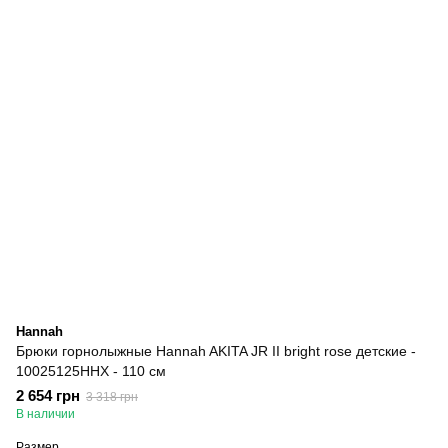
Hannah
Брюки горнолыжные Hannah AKITA JR II bright rose детские -
10025125HHX - 110 см
2 654 грн
3 318 грн
В наличии
Размер