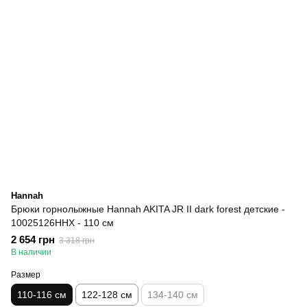
Hannah
Брюки горнолыжные Hannah AKITA JR II dark forest детские -
10025126HHX - 110 см
2 654 грн
3 318 грн
В наличии
Размер
110-116 см
122-128 см
134-140 см