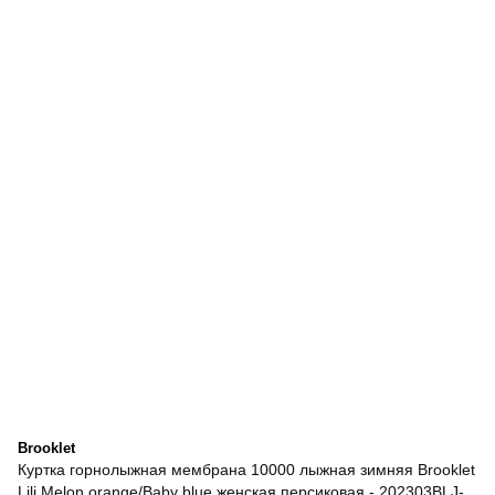
Brooklet
Куртка горнолыжная мембрана 10000 лыжная зимняя Brooklet
Lili Melon orange/Baby blue женская персиковая - 202303BLJ-