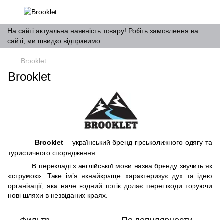
На сайті актуальна наявність товару! Робіть замовлення на
сайті, ми швидко відправимо.
Brooklet
Brooklet
Brooklet
– український бренд гірськолижного одягу та
туристичного спорядження.
В перекладі з англійської мови назва бренду звучить як
«струмок». Таке ім’я якнайкраще характеризує дух та ідею
організації, яка наче водний потік долає перешкоди торуючи
нові шляхи в незвіданих краях.