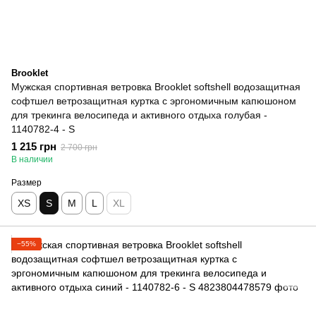
Brooklet
Мужская спортивная ветровка Brooklet softshell водозащитная
софтшел ветрозащитная куртка с эргономичным капюшоном
для трекинга велосипеда и активного отдыха голубая -
1140782-4 - S
1 215 грн
2 700 грн
В наличии
Размер
XS
S
M
L
XL
−55%