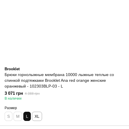
Brooklet
Брюки горнолыжные мембрана 10000 лыжные теплые со
спинкой подтяжками Brooklet Ana red orange женские
оранжевый - 102303BLP-03 - L
3 071 грн
4 388 грн
В наличии
Размер
S
M
L
XL