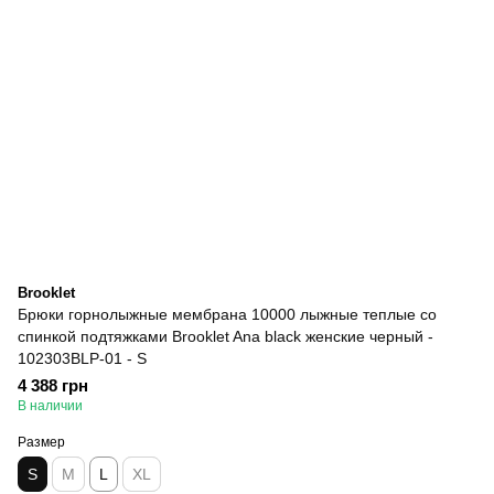
Brooklet
Брюки горнолыжные мембрана 10000 лыжные теплые со
спинкой подтяжками Brooklet Ana black женские черный -
102303BLP-01 - S
4 388 грн
В наличии
Размер
S
M
L
XL