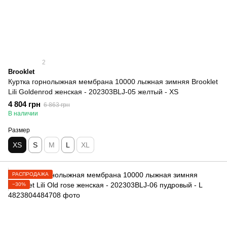
2
Brooklet
Куртка горнолыжная мембрана 10000 лыжная зимняя Brooklet
Lili Goldenrod женская - 202303BLJ-05 желтый - XS
4 804 грн
6 863 грн
В наличии
Размер
XS
S
M
L
XL
РАСПРОДАЖА
−30%