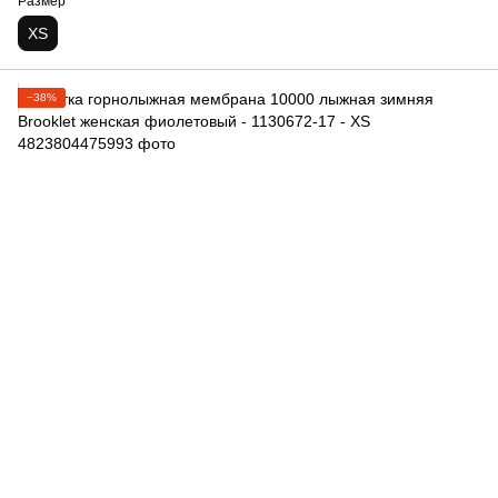
Размер
XS
−38%