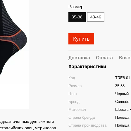
Размер
35-38
43-46
Купить
Доставка
Оплата
Возв
Характеристики
Код
TRE8-01
Размер
35-38
Цвет
Черный
Бренд
Comodo
Материал
Шерсть 
Страна бренда
Польша
редназначенные для зимнего
Страна производства
Польша
встралийских овец мериносов.