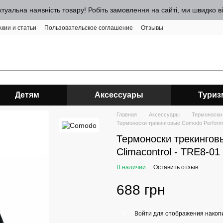
ктуальна наявність товару! Робіть замовлення на сайті, ми швидко 
Акии и статьи
Пользовательское соглашение
Отзывы
Детям
Аксессуары
Туриз
Главная
Аксессуары
Термоноски
Термоноски трекинговые Comodo Performan
Термоноски трекингов
Climacontrol - TRE8-01 
В наличии
Оставить отзыв
688 грн
Войти
для отображения накопи
%