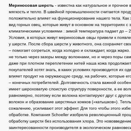
Мериносовая шерсть
- известна как натуральное и прочное
мягкость и тепло. В швейной промышленности считается проду
положительно влияет на функционирование нашего тела. Как 
вид горных овец, которые живут в основном на территориях с
климатическими условиями : зимой температура падает до – 20
Условия, в которых живут мериносовые овцы привели к появл
у шерсти. После сбора шерсти у животного, она сохраняет св
– помогает согреться, когда холодно и охлаждает, когда жарко
не только через зазоры между волокнами, но и через поры са
даже при плотном переплетении нитей наша кожа продолжает
покупателей хотят знать, в каких условиях производится их оде
влияет продукт на окружающую среду, на рабочих, которые его 
– конечных потребителей. Долговечность стала важной особе
имеет шероховатую слоистую структуру поверхности, а ее во
равномерно, поэтому если волокна контактируют друг с друго
волокон и образование шерстяных комков («катышков»). Теплы
сожалению, усиливают этот эффект. Для того чтобы этого избе
обработке. Компания Schoeller изобрела революционный про
обработку шерсти без использования хлора. Это нововведение
заинтересованности производителя в экологическом равновес