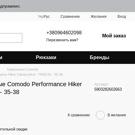
відправимо.
Сравнение
Укр
Рус
Желания
Вход
+380964602098
Мой заказ
Перезвонить вам?
м
Рюкзаки
Бренды
Термоноски Comodo
ce Hiker Climacontrol - TRE8-01 - 35-38
ые Comodo Performance Hiker
Артикул
5903282602663
- 35-38
К сравнению
В желания
тельной скидки