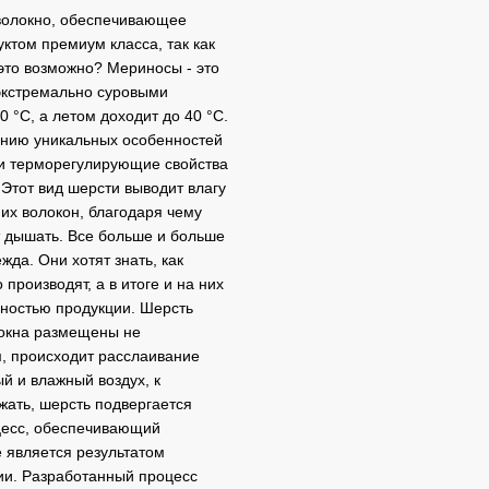
 волокно, обеспечивающее
ктом премиум класса, так как
это возможно? Мериносы - это
 экстремально суровыми
 °C, а летом доходит до 40 °C.
ению уникальных особенностей
ои терморегулирующие свойства
. Этот вид шерсти выводит влагу
мих волокон, благодаря чему
 дышать. Все больше и больше
жда. Они хотят знать, как
производят, а в итоге и на них
нностью продукции. Шерсть
локна размещены не
м, происходит расслаивание
й и влажный воздух, к
жать, шерсть подвергается
цесс, обеспечивающий
 является результатом
ии. Разработанный процесс