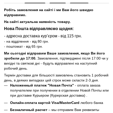
Робіть замовлення на сайті і ми Вам його швидко
відправимо.
На сайті актуальна наявність товару.
Нова Пошта відправляємо щодня:
- адресна доставка курʼєром - від 115 грн.
- на відділення - від 80 грн.
- поштомат - від 65 грн.
Ми сьогодні відправим Ваше замовлення, якщо Ви його
зробили до 17:00.
Замовлення, підтверджені після 17:00 чи у
вихідні та святкові дні - будуть відправлені на наступний
робочий день.
Термін доставки для більшості замовлень становить 1 робочий
день, в деяких випадках цей строк може скласти 2-3 дня.
Наложенный платеж "Новая Почта"
- оплата заказа
получателем при получении в отделении Новой Почты или
при доставке Курьером (Курерская доставка) .
Онлайн-оплата картой Visa/MasterCard
любого банка
Безналичный расчет
– мы отправим Вам реквизиты