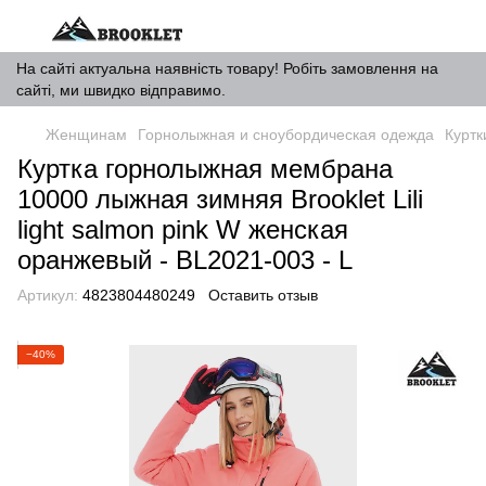
На сайті актуальна наявність товару! Робіть замовлення на
сайті, ми швидко відправимо.
Женщинам
Горнолыжная и сноубордическая одежда
Курт
Куртка горнолыжная мембрана
10000 лыжная зимняя Brooklet Lili
light salmon pink W женская
оранжевый - BL2021-003 - L
Артикул:
4823804480249
Оставить отзыв
−40%