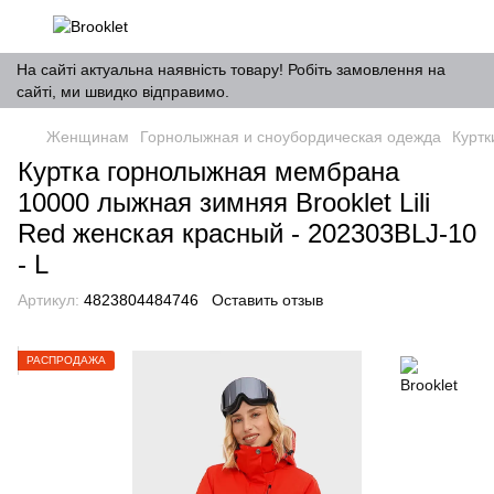
На сайті актуальна наявність товару! Робіть замовлення на
сайті, ми швидко відправимо.
Женщинам
Горнолыжная и сноубордическая одежда
Курт
Куртка горнолыжная мембрана
10000 лыжная зимняя Brooklet Lili
Red женская красный - 202303BLJ-10
- L
Артикул:
4823804484746
Оставить отзыв
РАСПРОДАЖА