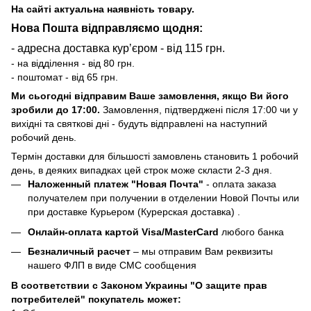
На сайті актуальна наявність товару.
Нова Пошта відправляємо щодня:
- адресна доставка курʼєром - від 115 грн.
- на відділення - від 80 грн.
- поштомат - від 65 грн.
Ми сьогодні відправим Ваше замовлення, якщо Ви його
зробили до 17:00.
Замовлення, підтверджені після 17:00 чи у
вихідні та святкові дні - будуть відправлені на наступний
робочий день.
Термін доставки для більшості замовлень становить 1 робочий
день, в деяких випадках цей строк може скласти 2-3 дня.
Наложенный платеж "Новая Почта"
- оплата заказа
получателем при получении в отделении Новой Почты или
при доставке Курьером (Курерская доставка) .
Онлайн-оплата картой Visa/MasterCard
любого банка
Безналичный расчет
– мы отправим Вам реквизиты
нашего ФЛП в виде СМС сообщения
В соответствии с Законом Украины "О защите прав
потребителей" покупатель может: