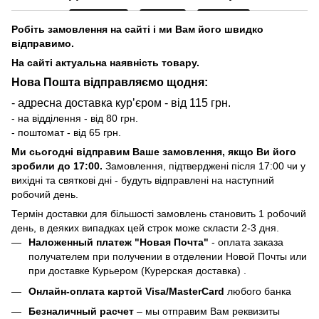
Робіть замовлення на сайті і ми Вам його швидко
відправимо.
На сайті актуальна наявність товару.
Нова Пошта відправляємо щодня:
- адресна доставка курʼєром - від 115 грн.
- на відділення - від 80 грн.
- поштомат - від 65 грн.
Ми сьогодні відправим Ваше замовлення, якщо Ви його
зробили до 17:00.
Замовлення, підтверджені після 17:00 чи у
вихідні та святкові дні - будуть відправлені на наступний
робочий день.
Термін доставки для більшості замовлень становить 1 робочий
день, в деяких випадках цей строк може скласти 2-3 дня.
Наложенный платеж "Новая Почта"
- оплата заказа
получателем при получении в отделении Новой Почты или
при доставке Курьером (Курерская доставка) .
Онлайн-оплата картой Visa/MasterCard
любого банка
Безналичный расчет
– мы отправим Вам реквизиты