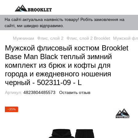
На сайті актуальна наявність товару! Робіть замовлення на
сайті, ми швидко відправимо.
Мужчинам
Флис, слой 2
Флис, слой 2 Brooklet
Мужской фли
Мужской флисовый костюм Brooklet
Base Man Black теплый зимний
комплект из брюк и кофты для
города и ежедневного ношения
черный - 502311-09 - L
Артикул:
4823804485573
Оставить отзыв
−35%