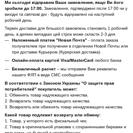
Ми сьогодні відправим Ваше замовлення, якщо Ви його
зробили до 17:00.
Замовлення, підтверджені після 17:00 чи у
вихідні та святкові дні - будуть відправлені на наступний
робочий день.
Термін доставки для більшості замовлень становить 1 робочий
день, в деяких випадках цей строк може скласти 2-3 дня.
Наложенный платеж "Новая Почта"
- оплата заказа
получателем при получении в отделении Новой Почты или
при доставке Курьером (Курерская доставка) .
Онлайн-оплата картой Visa/MasterCard
любого банка
Безналичный расчет
– мы отправим Вам реквизиты
нашего ФЛП в виде СМС сообщения
В соответствии с Законом Украины "О защите прав
потребителей" покупатель может:
1. Обменять товар надлежащего качества.
2. Возвратить товар надлежащего качества.
3. Возвратить или обменять товар ненадлежащего качества.
Какой товар подлежит возврату или обмену:
1. Товар, у которого есть фискальный чек;
2. Товар в оригинальной упаковке с сохраненными бирками и
ярлыками, не бывший в употреблении;