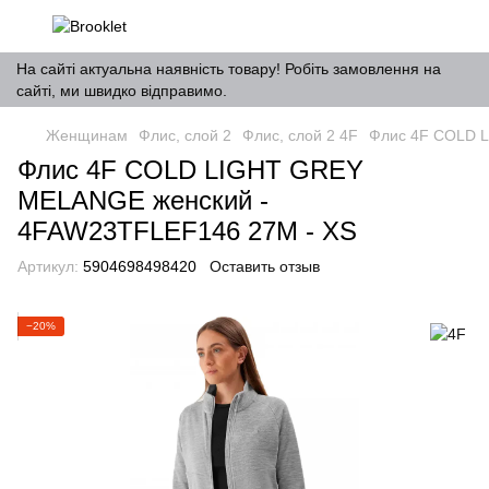
На сайті актуальна наявність товару! Робіть замовлення на
сайті, ми швидко відправимо.
Женщинам
Флис, слой 2
Флис, слой 2 4F
Флис 4F COLD 
Флис 4F COLD LIGHT GREY
MELANGE женский -
4FAW23TFLEF146 27М - XS
Артикул:
5904698498420
Оставить отзыв
−20%