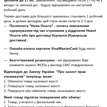
зробили до 17:00.
Замовлення, підтверджені після 17:00 чи у
вихідні та святкові дні - будуть відправлені на наступний
робочий день.
Термін доставки для більшості замовлень становить 1 робочий
день, в деяких випадках цей строк може скласти 2-3 дня.
Післяплата "Нова Пошта"
- оплата замовлення
одержувачем під час отримання у відділенні Нової
Пошти або при доставці Курєром (Курєрська
доставка) .
Онлайн-оплата карткою Visa/MasterCard
будь-якого
банку
Безготівковий розрахунок
- ми відправимо Вам
реквізити нашого ФОПа у вигляді СМС повідомлення
Відповідно до Закону України "Про захист прав
споживачів" покупець може:
1. Обміняти товар належної якості.
2. Повернути товар належної якості.
3. Повернути або обміняти товар неналежної якості.
Який товар підлягає поверненню або обміну:
1. Товар, у котрого є фіскальний чек;
2. Товар в оригінальному пакуванні зі збереженими бирками