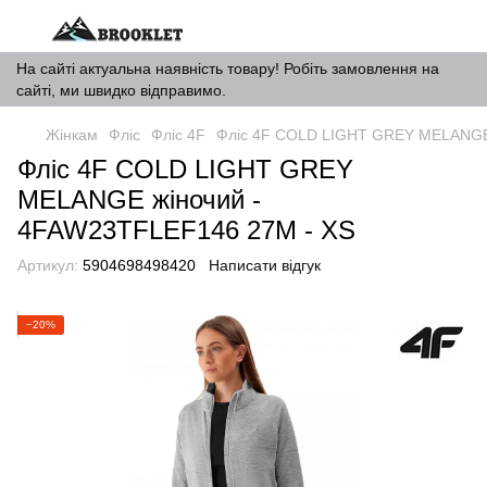
На сайті актуальна наявність товару! Робіть замовлення на
сайті, ми швидко відправимо.
Жінкам
Фліс
Фліс 4F
Фліс 4F COLD LIGHT GREY MELANGE
Фліс 4F COLD LIGHT GREY
MELANGE жіночий -
4FAW23TFLEF146 27М - XS
Артикул:
5904698498420
Написати відгук
−20%