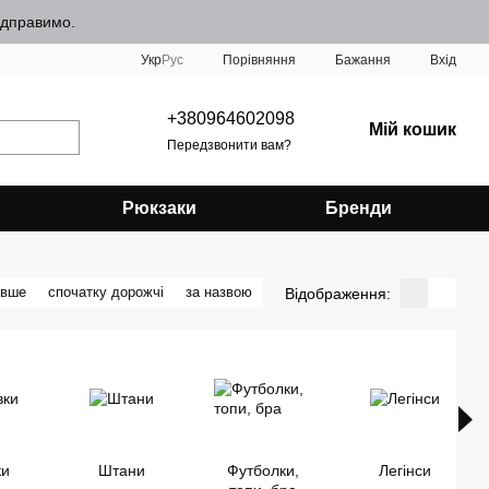
відправимо.
Порівняння
Укр
Рус
Бажання
Вхід
+380964602098
Мій кошик
Передзвонити вам?
Рюкзаки
Бренди
евше
спочатку дорожчі
за назвою
Відображення:
ки
Штани
Футболки,
Легінси