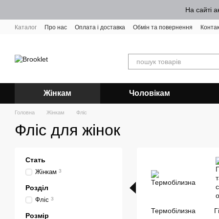
Перейти до основного контенту
На сайті а
Каталог
Про нас
Оплата і доставка
Обмін та повернення
Конта
Жінкам
Чоловікам
Головна
Жінкам
Фліс
Фліс для жінок
Стать
Жінкам
3
Розділ
Фліс
3
Термобілизна
Г
Розмір