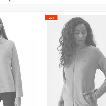
та
ноубордичний
одяг
−20%