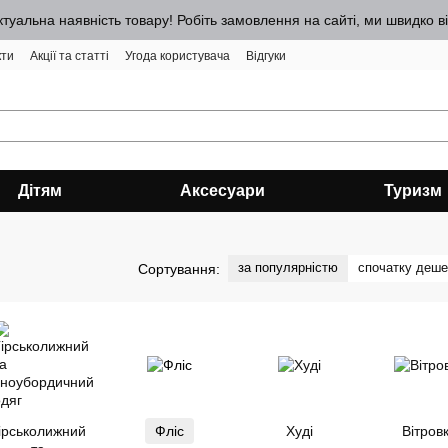
ктуальна наявність товару! Робіть замовлення на сайті, ми швидко 
кти
Акції та статті
Угода користувача
Відгуки
Дітям
Аксесуари
Туризм
за популярністю
спочатку деш
Сортування:
ірськолижний
Фліс
Худі
Вітров