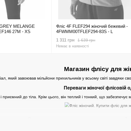
T GREY MELANGE
Фліс 4F FLEF294 жіночий бежевий -
EF146 27М - XS
4FWMM00TFLEF294-83S - L
1 311 грн
1 639 грн
Немає в наявності
Магазин флісу для жі
іал, який завоював мільйони прихильників у всьому світі завдяки св
Переваги жіночої флісовій о
і приємний до тіла. Крім цього, він теплий і тонкий, що забезпечує мо
Основними характеристиками флі
вологу в себе;