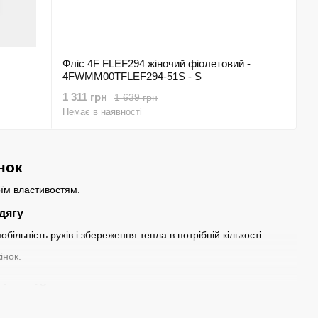
Фліс 4F FLEF294 жіночий фіолетовий -
4FWMM00TFLEF294-51S - S
1 311 грн
1 639 грн
Немає в наявності
нок
оїм властивостям.
дягу
більність рухів і збереження тепла в потрібній кількості.
совій одягу є: