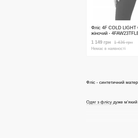
Фліс 4F COLD LIGH
жіночий - 4FAW23TFL
1 149 грн
1 436 грн
Немає в наявності
Фліс - синтетичний матер
Одяг з флісу
дуже м'який 
здатність не вбирати 