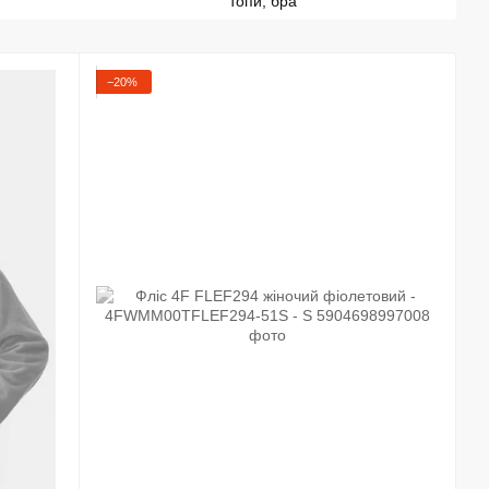
топи, бра
−20%