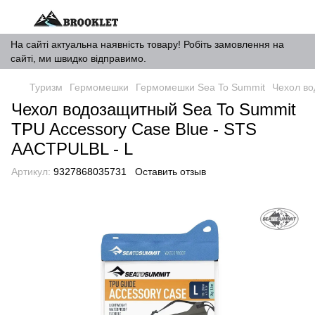
На сайті актуальна наявність товару! Робіть замовлення на
сайті, ми швидко відправимо.
Туризм
Гермомешки
Гермомешки Sea To Summit
Чехол во
Чехол водозащитный Sea To Summit
TPU Accessory Case Blue - STS
AACTPULBL - L
Артикул:
9327868035731
Оставить отзыв