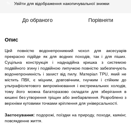
Увійти
для відображення накопичувальної знижки
%
До обраного
Порівняти
Опис
Цей повністю водонепроникний чохол для аксесуарів
прекрасно підійде як для водних походів, так і для піших.
Суцільна конструкція і наднадійна кришка з системою
подвійного згину і подвійною липучкою повністю забезпечують
водонепроникність і захист від пилу. Матеріал TPU, який не
містить ПВХ, є міцним, довговічним, гнучким і стійким до
ультрафіолетового випромінювання і екстремальних холодів,
тому його можна багаторазово складати для зберігання в
кишені без утворення тріщин або знебарвлення. Розроблено з
верхніми кутовими точками кріплення для універсальності.
Застосування:
подорожі, поїздки на природу, походи, каякінг,
повсякденне життя.