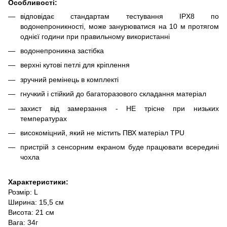
Особливості:
відповідає стандартам тестування IPX8 по
водонепроникності, може занурюватися на 10 м протягом
однієї години при правильному використанні
водонепроникна застібка
верхні кутові петлі для кріплення
зручний ремінець в комплекті
гнучкий і стійкий до багаторазового складання матеріал
захист від замерзання - НЕ трісне при низьких
температурах
високоміцний, який не містить ПВХ матеріал TPU
пристрій з сенсорним екраном буде працювати всередині
чохла
Характеристики:
Розмір: L
Ширина: 15,5 см
Висота: 21 см
Вага: 34г