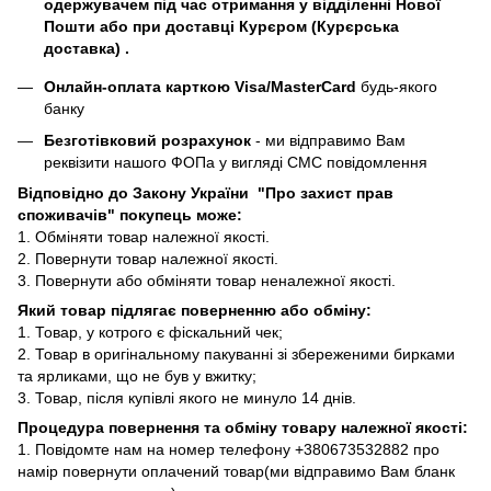
одержувачем під час отримання у відділенні Нової
Пошти або при доставці Курєром (Курєрська
доставка) .
Онлайн-оплата карткою Visa/MasterCard
будь-якого
банку
Безготівковий розрахунок
- ми відправимо Вам
реквізити нашого ФОПа у вигляді СМС повідомлення
Відповідно до Закону України "Про захист прав
споживачів" покупець може:
1. Обміняти товар належної якості.
2. Повернути товар належної якості.
3. Повернути або обміняти товар неналежної якості.
Який товар підлягає поверненню або обміну:
1. Товар, у котрого є фіскальний чек;
2. Товар в оригінальному пакуванні зі збереженими бирками
та ярликами, що не був у вжитку;
3. Товар, після купівлі якого не минуло 14 днів.
Процедура повернення та обміну товару належної якості:
1. Повідомте нам на номер телефону +380673532882 про
намір повернути оплачений товар(ми відправимо Вам бланк