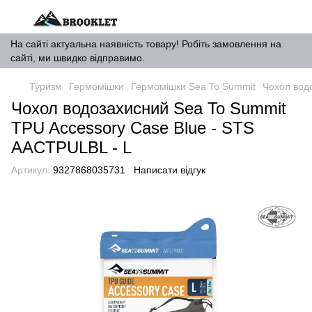
На сайті актуальна наявність товару! Робіть замовлення на
сайті, ми швидко відправимо.
Туризм
Гермомішки
Гермомішки Sea To Summit
Чохол вод
Чохол водозахисний Sea To Summit
TPU Accessory Case Blue - STS
AACTPULBL - L
Артикул:
9327868035731
Написати відгук