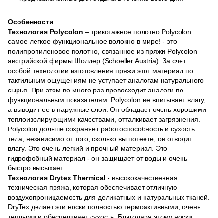
Особенности
Технология Polycolon
– трикотажное полотно Polycolon
самое легкое функциональное волокно в мире! - это
полипропиленовое полотно, связанное из пряжи Polycolon
австрийской фирмы Шоллер (Schoeller Austria). За счет
особой технологии изготовления пряжи этот материал по
тактильным ощущениям не уступает аналогам натурального
сырья. При этом во много раз превосходит аналоги по
функциональным показателям. Polycolon не впитывает влагу,
а выводит ее в наружные слои. Он обладает очень хорошими
теплоизолирующими качествами, отталкивает загрязнения.
Polycolon дольше сохраняет работоспособность и сухость
тела; независимо от того, сколько вы потеете, он отводит
влагу. Это очень легкий и прочный материал. Это
гидрофобный материал - он защищает от воды и очень
быстро высыхает.
Технология Drytex Thermical
- высококачественная
техническая пряжа, которая обеспечивает отличную
воздухопроницаемость для деликатных и натуральных тканей.
DryTex делает эти носки полностью термоактивными, очень
теплыми и обеспечивает сухость. Благодаря этому носки