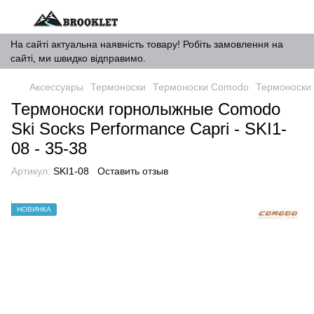
На сайті актуальна наявність товару! Робіть замовлення на
сайті, ми швидко відправимо.
Аксессуары
Термоноски
Термоноски Comodo
Термоноски 
Термоноски горнолыжные Comodo
Ski Socks Performance Сapri - SKI1-
08 - 35-38
Артикул:
SKI1-08
Оставить отзыв
НОВИНКА