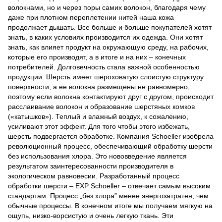
волокнами, но и через поры самих волокон, благодаря чему
даже при плотном переплетении нитей наша кожа
продолжает дышать. Все больше и больше покупателей хотят
знать, в каких условиях производится их одежда. Они хотят
знать, как влияет продукт на окружающую среду, на рабочих,
которые его производят, а в итоге и на них – конечных
потребителей. Долговечность стала важной особенностью
продукции. Шерсть имеет шероховатую слоистую структуру
поверхности, а ее волокна размещены не равномерно,
поэтому если волокна контактируют друг с другом, происходит
расслаивание волокон и образование шерстяных комков
(«катышков»). Теплый и влажный воздух, к сожалению,
усиливают этот эффект. Для того чтобы этого избежать,
шерсть подвергается обработке. Компания Schoeller изобрела
революционный процесс, обеспечивающий обработку шерсти
без использования хлора. Это нововведение является
результатом заинтересованности производителя в
экологическом равновесии. Разработанный процесс
обработки шерсти – EXP Schoeller – отвечает самым высоким
стандартам. Процесс „без хлора” менее энергозатратен, чем
обычные процессы. В конечном итоге мы получаем мягкую на
ощупь, низко-ворсистую и очень легкую ткань. Эти