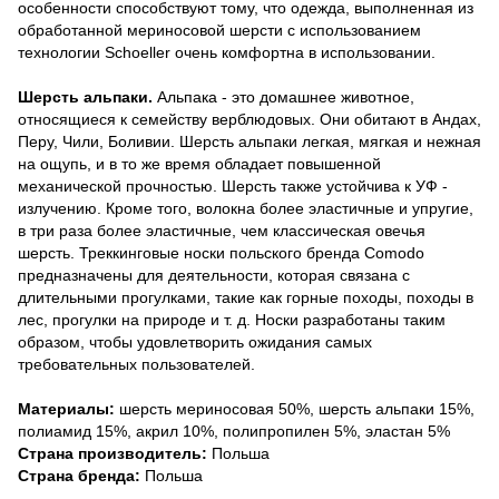
особенности способствуют тому, что одежда, выполненная из
обработанной мериносовой шерсти с использованием
технологии Schoeller очень комфортна в использовании.
Шерсть альпаки.
Альпака - это домашнее животное,
относящиеся к семейству верблюдовых. Они обитают в Андах,
Перу, Чили, Боливии. Шерсть альпаки легкая, мягкая и нежная
на ощупь, и в то же время обладает повышенной
механической прочностью. Шерсть также устойчива к УФ -
излучению. Кроме того, волокна более эластичные и упругие,
в три раза более эластичные, чем классическая овечья
шерсть. Треккинговые носки польского бренда Comodo
предназначены для деятельности, которая связана с
длительными прогулками, такие как горные походы, походы в
лес, прогулки на природе и т. д. Носки разработаны таким
образом, чтобы удовлетворить ожидания самых
требовательных пользователей.
Материалы:
шерсть мериносовая 50%, шерсть альпаки 15%,
полиамид 15%, акрил 10%, полипропилен 5%, эластан 5%
Страна производитель:
Польша
Страна бренда:
Польша