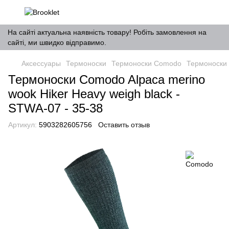
На сайті актуальна наявність товару! Робіть замовлення на
сайті, ми швидко відправимо.
Аксессуары
Термоноски
Термоноски Comodo
Термоноски 
Термоноски Comodo Alpaca merino
wook Hiker Heavy weigh black -
STWA-07 - 35-38
Артикул:
5903282605756
Оставить отзыв