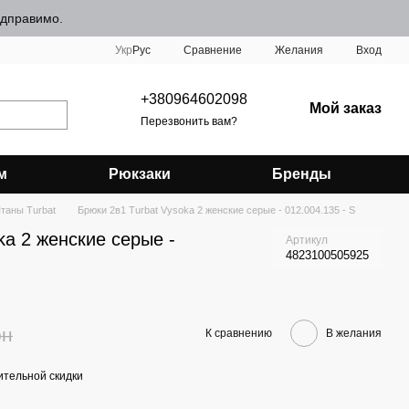
відправимо.
Сравнение
Укр
Рус
Желания
Вход
+380964602098
Мой заказ
Перезвонить вам?
м
Рюкзаки
Бренды
таны Turbat
Брюки 2в1 Turbat Vysoka 2 женские серые - 012.004.135 - S
ka 2 женские серые -
Артикул
4823100505925
рн
К сравнению
В желания
тельной скидки