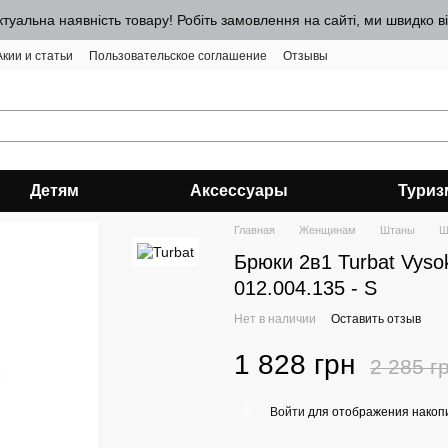
ктуальна наявність товару! Робіть замовлення на сайті, ми швидко 
Акии и статьи
Пользовательское соглашение
Отзывы
Детям
Аксессуары
Туриз
Главная
Женщинам
Штаны
Ш
Брюки 2в1 Turbat Vyso
012.004.135 - S
Нет в наличии
Оставить отзыв
1 828 грн
2 285 г
Войти
для отображения накопи
%