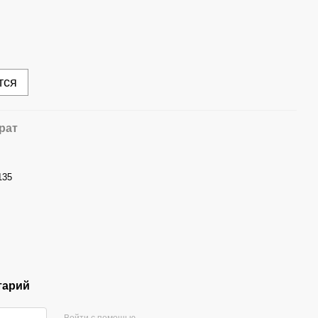
тся
рат
135
тарий
Войти с помощью