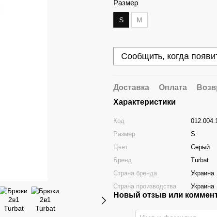
Размер
S
M
Сообщить, когда появи
Доставка
Оплата
Возв
Характеристики
Код
012.004.
Размер
S
Цвет
Серый
Бренд
Turbat
Страна бренда
Украина
Страна производства
Украина
Новый отзыв или коммен