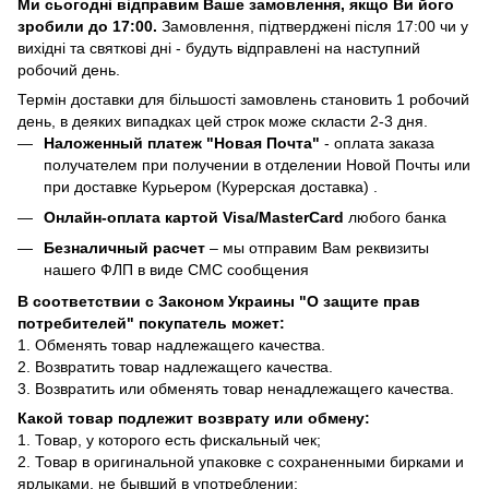
Ми сьогодні відправим Ваше замовлення, якщо Ви його
зробили до 17:00.
Замовлення, підтверджені після 17:00 чи у
вихідні та святкові дні - будуть відправлені на наступний
робочий день.
Термін доставки для більшості замовлень становить 1 робочий
день, в деяких випадках цей строк може скласти 2-3 дня.
Наложенный платеж "Новая Почта"
- оплата заказа
получателем при получении в отделении Новой Почты или
при доставке Курьером (Курерская доставка) .
Онлайн-оплата картой Visa/MasterCard
любого банка
Безналичный расчет
– мы отправим Вам реквизиты
нашего ФЛП в виде СМС сообщения
В соответствии с Законом Украины "О защите прав
потребителей" покупатель может:
1. Обменять товар надлежащего качества.
2. Возвратить товар надлежащего качества.
3. Возвратить или обменять товар ненадлежащего качества.
Какой товар подлежит возврату или обмену:
1. Товар, у которого есть фискальный чек;
2. Товар в оригинальной упаковке с сохраненными бирками и
ярлыками, не бывший в употреблении;