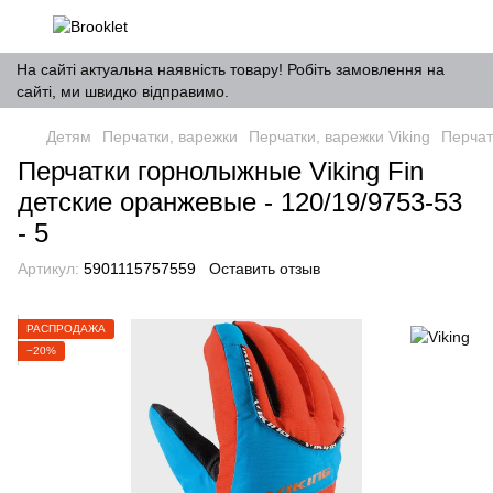
На сайті актуальна наявність товару! Робіть замовлення на
сайті, ми швидко відправимо.
Детям
Перчатки, варежки
Перчатки, варежки Viking
Перчат
Перчатки горнолыжные Viking Fin
детские оранжевые - 120/19/9753-53
- 5
Артикул:
5901115757559
Оставить отзыв
РАСПРОДАЖА
−20%