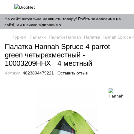
На сайті актуальна наявність товару! Робіть замовлення на
сайті, ми швидко відправимо.
Туризм
Палатки
Палатки Hannah
Палатка Hannah Spruce 4
Палатка Hannah Spruce 4 parrot
green четырехместный -
10003209HHX - 4 местный
Артикул:
4823804479221
Оставить отзыв