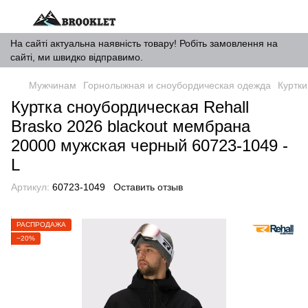
На сайті актуальна наявність товару! Робіть замовлення на
сайті, ми швидко відправимо.
Мужчинам
Горнолыжная и сноубордическая одежда
Куртки
Куртка сноубордическая Rehall
Brasko 2026 blackout мембрана
20000 мужская черный 60723-1049 -
L
Артикул:
60723-1049
Оставить отзыв
РАСПРОДАЖА
−20%