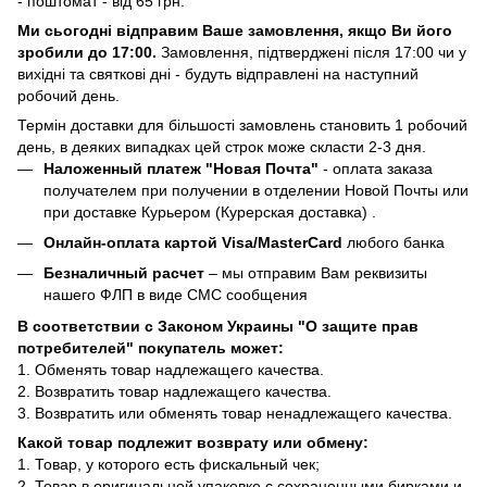
- поштомат - від 65 грн.
Ми сьогодні відправим Ваше замовлення, якщо Ви його
зробили до 17:00.
Замовлення, підтверджені після 17:00 чи у
вихідні та святкові дні - будуть відправлені на наступний
робочий день.
Термін доставки для більшості замовлень становить 1 робочий
день, в деяких випадках цей строк може скласти 2-3 дня.
Наложенный платеж "Новая Почта"
- оплата заказа
получателем при получении в отделении Новой Почты или
при доставке Курьером (Курерская доставка) .
Онлайн-оплата картой Visa/MasterCard
любого банка
Безналичный расчет
– мы отправим Вам реквизиты
нашего ФЛП в виде СМС сообщения
В соответствии с Законом Украины "О защите прав
потребителей" покупатель может:
1. Обменять товар надлежащего качества.
2. Возвратить товар надлежащего качества.
3. Возвратить или обменять товар ненадлежащего качества.
Какой товар подлежит возврату или обмену:
1. Товар, у которого есть фискальный чек;
2. Товар в оригинальной упаковке с сохраненными бирками и