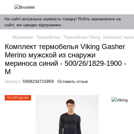
На сайті актуальна наявність товару! Робіть замовлення на
сайті, ми швидко відправимо.
Мужчинам
Термобелье
Термобелье Viking
Комплект термо
Комплект термобелья Viking Gasher
Merino мужской из снаружи
мериноса синий - 500/26/1829-1900 -
M
Артикул:
5908234715859
Оставить отзыв
РАСПРОДАЖА