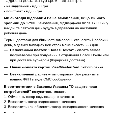
- адресна доставка курʼєром - від 115 грн.
- на відділення - від 80 грн.
- поштомат - від 65 грн.
Ми сьогодні відправим Ваше замовлення, якщо Ви його
зробили до 17:00.
Замовлення, підтверджені після 17:00 чи у
вихідні та святкові дні - будуть відправлені на наступний
робочий день.
Термін доставки для більшості замовлень становить 1 робочий
день, в деяких випадках цей строк може скласти 2-3 дня.
Наложенный платеж "Новая Почта"
- оплата заказа
получателем при получении в отделении Новой Почты или
при доставке Курьером (Курерская доставка) .
Онлайн-оплата картой Visa/MasterCard
любого банка
Безналичный расчет
– мы отправим Вам реквизиты
нашего ФЛП в виде СМС сообщения
В соответствии с Законом Украины "О защите прав
потребителей" покупатель может:
1. Обменять товар надлежащего качества.
2. Возвратить товар надлежащего качества.
3. Возвратить или обменять товар ненадлежащего качества.