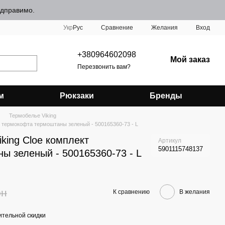
відправимо.
Сравнение
Укр
Рус
Желания
Вход
+380964602098
Мой заказ
Перезвонить вам?
м
Рюкзаки
Бренды
Термобелье Viking
т термокофта термоштаны зеленый - 500165360-73 - L
king Cloe комплект
Артикул
5901115748137
ы зеленый - 500165360-73 - L
рн
К сравнению
В желания
тельной скидки