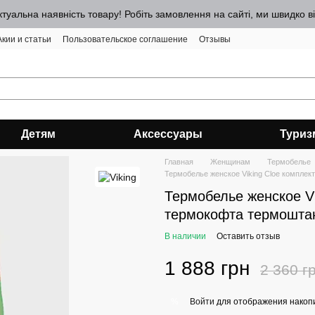
ктуальна наявність товару! Робіть замовлення на сайті, ми швидко 
Акии и статьи
Пользовательское соглашение
Отзывы
Детям
Аксессуары
Туриз
Главная
Женщинам
Термобелье
Термобелье женское Viking Cloe комплек
Термобелье женское Vi
термокофта термоштан
В наличии
Оставить отзыв
1 888 грн
2 360 г
Войти
для отображения накопи
%