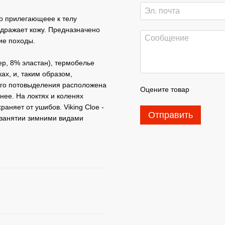
но прилегающеее к телу
здражает кожу. Предназначено
ие походы.
ер, 8% эластан), термобелье
ах, и, таким образом,
шего потовыделения расположена
Оцените товар
нее. На локтях и коленях
няет от ушибов. Viking Cloe -
Отправить
 занятии зимними видами