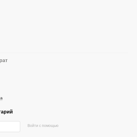
рат
ка
тарий
Войти с помощью