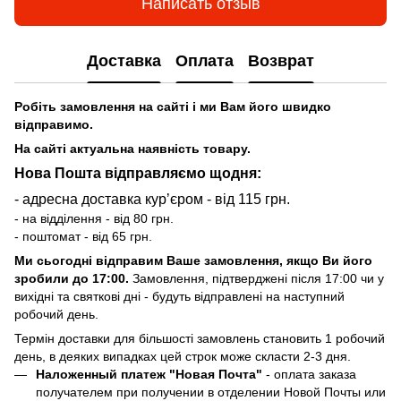
Написать отзыв
Доставка
Оплата
Возврат
Робіть замовлення на сайті і ми Вам його швидко
відправимо.
На сайті актуальна наявність товару.
Нова Пошта відправляємо щодня:
- адресна доставка курʼєром - від 115 грн.
- на відділення - від 80 грн.
- поштомат - від 65 грн.
Ми сьогодні відправим Ваше замовлення, якщо Ви його
зробили до 17:00.
Замовлення, підтверджені після 17:00 чи у
вихідні та святкові дні - будуть відправлені на наступний
робочий день.
Термін доставки для більшості замовлень становить 1 робочий
день, в деяких випадках цей строк може скласти 2-3 дня.
Наложенный платеж "Новая Почта"
- оплата заказа
получателем при получении в отделении Новой Почты или