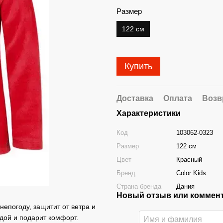
Размер
122 см
Купить
Доставка
Оплата
Возв
Характеристики
Код
103062-0323
Размер
122 см
Цвет
Красный
Бренд
Color Kids
Страна бренда
Дания
Новый отзыв или коммен
 непогоду, защитит от ветра и
дой и подарит комфорт.