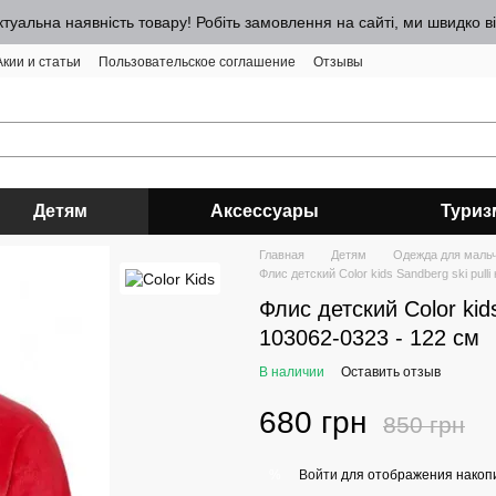
ктуальна наявність товару! Робіть замовлення на сайті, ми швидко 
Акии и статьи
Пользовательское соглашение
Отзывы
Детям
Аксессуары
Туриз
Главная
Детям
Одежда для мальчи
Флис детский Color kids Sandberg ski pull
Флис детский Color kids
103062-0323 - 122 см
В наличии
Оставить отзыв
680 грн
850 грн
Войти
для отображения накопи
%