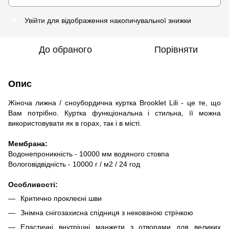
Увійти
для відображення накопичувальної знижки
%
До обраного
Порівняти
Опис
Жіноча лижна / сноубордична куртка Brooklet Lili - це те, що
Вам потрібно. Куртка функціональна і стильна, її можна
використовувати як в горах, так і в місті.
Мембрана:
Водонепроникність - 10000 мм водяного стовпа
Вологовідвідність - 10000 г / м2 / 24 год
Особливості:
Критично проклеєні шви
Знімна снігозахисна спідниця з нековзною стрічкою
Еластичні внутрішні манжети з отворами для великих