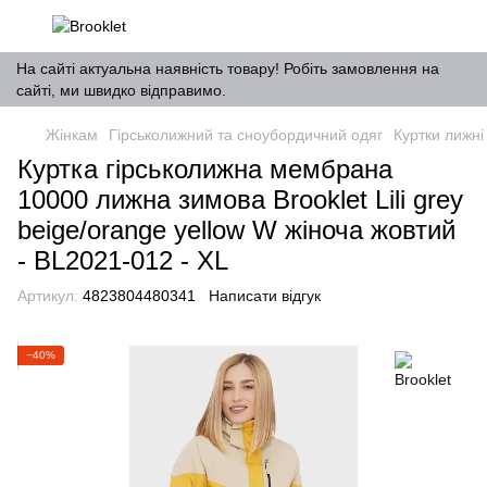
На сайті актуальна наявність товару! Робіть замовлення на
сайті, ми швидко відправимо.
Жінкам
Гірськолижний та сноубордичний одяг
Куртки лижні
Куртка гірськолижна мембрана
10000 лижна зимова Brooklet Lili grey
beige/orange yellow W жіноча жовтий
- BL2021-012 - XL
Артикул:
4823804480341
Написати відгук
−40%