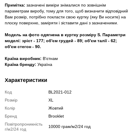
Примітка:
зазначені виміри знімалися по зовнішнім
параметрам виробу, тому для того, щоб визначити відповідний
Вам розмір, потрібно покласти свою куртку (яку Ви носите) на
плоску поверхню, заміряти і зіставити дані з зазначеними.
Модель на фото одягнена в куртку розміру S. Параметри
моделі: зріст - 177; об'єм грудей - 89; об'єм талії - 62;
об'єм стегон - 90.
Країна виробник:
В'єтнам
Країна бренду:
Україна
Характеристики
Код
BL2021-012
Розмір
XL
Колір
Жовтий
Бренд
Brooklet
Повітропроникність
10000 грам/м2/24 год
г/м2/24 год