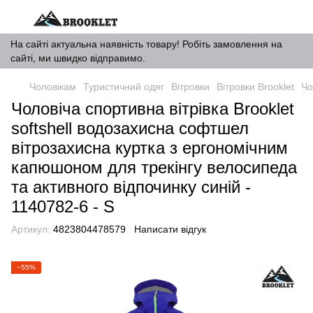
На сайті актуальна наявність товару! Робіть замовлення на
сайті, ми швидко відправимо.
Чоловікам
Туристичний одяг
Вітровки
Вітровки Brooklet
Чо
Чоловіча спортивна вітрівка Brooklet
softshell водозахисна софтшел
вітрозахисна куртка з ергономічним
капюшоном для трекінгу велосипеда
та активного відпочинку синій -
1140782-6 - S
Артикул:
4823804478579
Написати відгук
−55%