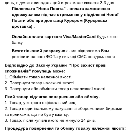
день, в деяких випадках цей строк може скласти 2-3 дня.
Післяплата "Нова Пошта"
- оплата замовлення
одержувачем під час отримання у відділенні Нової
Пошти або при доставці Курєром (Курєрська
доставка) .
Онлайн-оплата карткою Visa/MasterCard
будь-якого
банку
Безготівковий розрахунок
- ми відправимо Вам
реквізити нашого ФОПа у вигляді СМС повідомлення
Відповідно до Закону України "Про захист прав
споживачів" покупець може:
1. Обміняти товар належної якості.
2. Повернути товар належної якості.
3. Повернути або обміняти товар неналежної якості.
Який товар підлягає поверненню або обміну:
1. Товар, у котрого є фіскальний чек;
2. Товар в оригінальному пакуванні зі збереженими бирками
та ярликами, що не був у вжитку;
3. Товар, після купівлі якого не минуло 14 днів.
Процедура повернення та обміну товару належної якості: