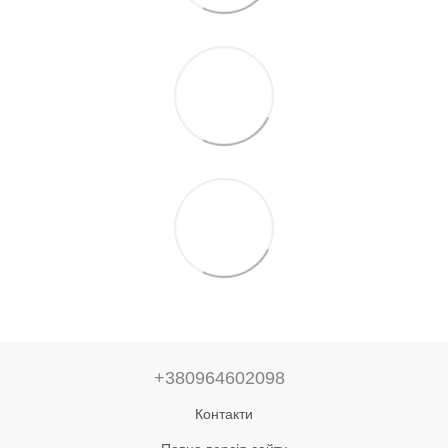
+380964602098
Контакти