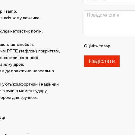
ир Tramp.
ля всіх кому важливо
ілки нетовстих полін.
вашого автомобіля.
Оцініть товар
йним PTFE (тефлон) покриттям,
 сокири від корозії.
Надіслати
 кілку дров.
аміду практично нереально
ечують комфортний і надійний
и з руки в момент удару.
тором для зручного
сці