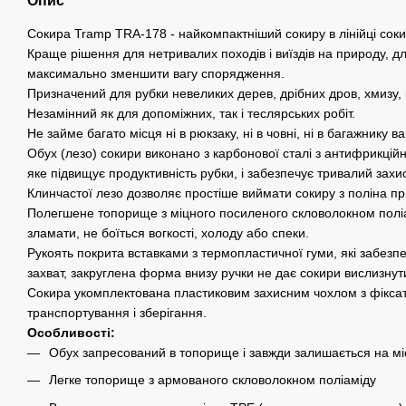
Опис
Сокира Tramp TRA-178 - найкомпактніший сокиру в лінійці сок
Краще рішення для нетривалих походів і виїздів на природу, д
максимально зменшити вагу спорядження.
Призначений для рубки невеликих дерев, дрібних дров, хмизу, к
Незамінний як для допоміжних, так і теслярських робіт.
Не займе багато місця ні в рюкзаку, ні в човні, ні в багажнику 
Обух (лезо) сокири виконано з карбонової сталі з антифрикці
яке підвищує продуктивність рубки, і забезпечує тривалий захист
Клинчастої лезо дозволяє простіше виймати сокиру з поліна при
Полегшене топорище з міцного посиленого скловолокном полі
зламати, не боїться вогкості, холоду або спеки.
Рукоять покрита вставками з термопластичної гуми, які забезп
захват, закруглена форма внизу ручки не дає сокири вислизнут
Сокира укомплектована пластиковим захисним чохлом з фікса
транспортування і зберігання.
Особливості:
Обух запресований в топорище і завжди залишається на мі
Легке топорище з армованого скловолокном поліаміду