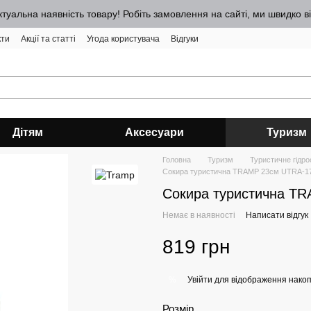
ктуальна наявність товару! Робіть замовлення на сайті, ми швидко 
кти
Акції та статті
Угода користувача
Відгуки
Дітям
Аксесуари
Туризм
Головна
Туризм
Туристичне гідр
Сокира туристична TRAMP 23см UTRA-1
Сокира туристична T
Немає в наявності
Написати відгук
819 грн
Увійти
для відображення накоп
%
Розмір