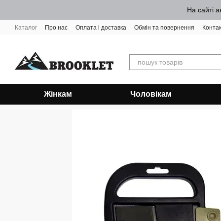
Перейти до основного контенту
На сайті а
Каталог
Про нас
Оплата і доставка
Обмін та повернення
Конта
Жінкам
Чоловікам