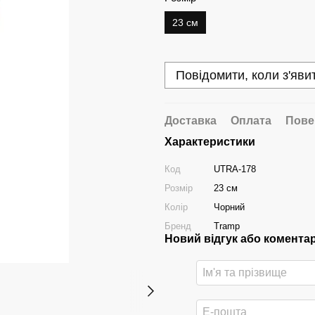
23 см
Повідомити, коли з'яви
Доставка
Оплата
Пове
Характеристики
Код
UTRA-178
Розмір
23 см
Колір
Чорний
Бренд
Tramp
Новий відгук або комента