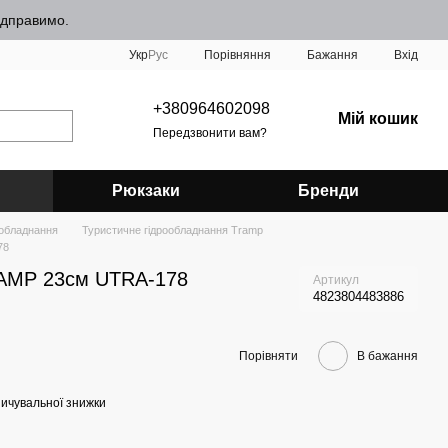
відправимо.
Порівняння
Укр
Рус
Бажання
Вхід
+380964602098
Мій кошик
Передзвонити вам?
Рюкзаки
Бренди
ообладнання
Туристичне гідрообладнання Tramp
78
RAMP 23см UTRA-178
Артикул
4823804483886
Порівняти
В бажання
ичувальної знижки