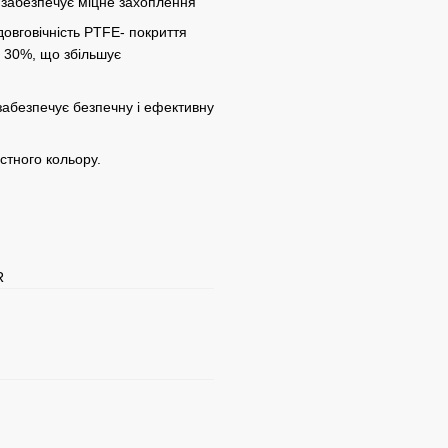
 забезпечує міцне захоплення
довговічність PTFE- покриття
а 30%, що збільшує
абезпечує безпечну і ефективну
стного кольору.
R