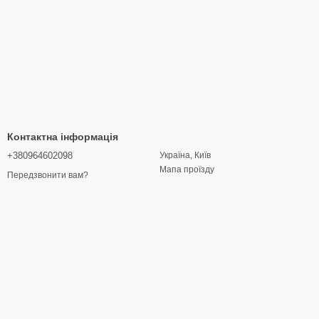
Контактна інформація
+380964602098
Україна, Київ
Мапа проїзду
Передзвонити вам?