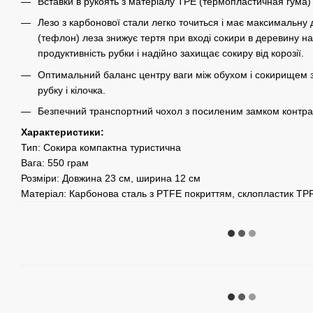
Вставки в рукоять з матеріалу TPE (термопластичная гума)
Лезо з карбонової стали легко точиться і має максимальну 
(тефлон) леза знижує тертя при вході сокири в деревину н
продуктивність рубки і надійно захищає сокиру від корозії.
Оптимальний баланс центру ваги між обухом і сокирищем з
рубку і кілочка.
Безпечний транспортний чохол з посиленим замком контра
Характеристики:
Тип: Сокира компактна туристична
Вага: 550 грам
Розміри: Довжина 23 см, ширина 12 см
Матеріал: Карбонова сталь з PTFE покриттям, склопластик TP