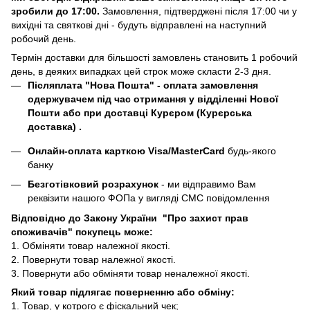
зробили до 17:00.
Замовлення, підтверджені після 17:00 чи у
вихідні та святкові дні - будуть відправлені на наступний
робочий день.
Термін доставки для більшості замовлень становить 1 робочий
день, в деяких випадках цей строк може скласти 2-3 дня.
Післяплата "Нова Пошта"
- оплата замовлення
одержувачем під час отримання у відділенні Нової
Пошти або при доставці Курєром (Курєрська
доставка) .
Онлайн-оплата карткою Visa/MasterCard
будь-якого
банку
Безготівковий розрахунок
- ми відправимо Вам
реквізити нашого ФОПа у вигляді СМС повідомлення
Відповідно до Закону України "Про захист прав
споживачів" покупець може:
1. Обміняти товар належної якості.
2. Повернути товар належної якості.
3. Повернути або обміняти товар неналежної якості.
Який товар підлягає поверненню або обміну:
1. Товар, у котрого є фіскальний чек;