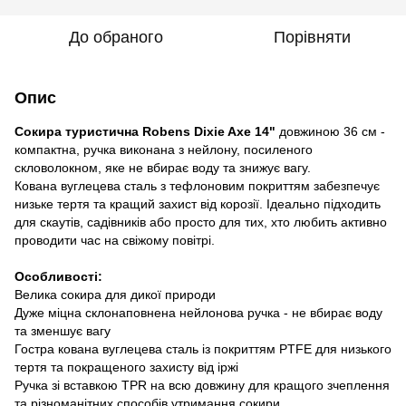
До обраного
Порівняти
Опис
Сокира туристична Robens Dixie Axe 14"
довжиною 36 см -
компактна, ручка виконана з нейлону, посиленого
скловолокном, яке не вбирає воду та знижує вагу.
Кована вуглецева сталь з тефлоновим покриттям забезпечує
низьке тертя та кращий захист від корозії. Ідеально підходить
для скаутів, садівників або просто для тих, хто любить активно
проводити час на свіжому повітрі.
Особливості:
Велика сокира для дикої природи
Дуже міцна склонаповнена нейлонова ручка - не вбирає воду
та зменшує вагу
Гостра кована вуглецева сталь із покриттям PTFE для низького
тертя та покращеного захисту від іржі
Ручка зі вставкою TPR на всю довжину для кращого зчеплення
та різноманітних способів утримання сокири