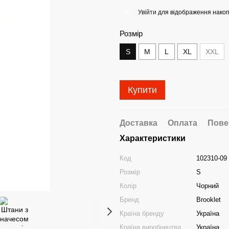
Увійти
для відображення накоп
%
Розмір
S
M
L
XL
XXL
Купити
Доставка
Оплата
Пове
Характеристики
Код
102310-09
Розмір
S
Колір
Чорний
Бренд
Brooklet
Країна бренду
Україна
Країна виробництва
Україна