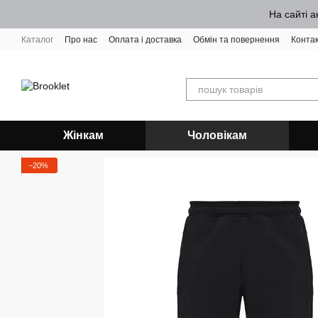
Перейти до основного контенту
На сайті а
Каталог
Про нас
Оплата і доставка
Обмін та повернення
Конта
Жінкам
Чоловікам
−20%