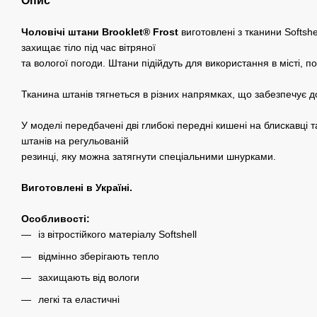
Опис
Чоловічі штани Brooklet®️ Frost
виготовлені з тканини Softshel
захищає тіло під час вітряної
та вологої погоди. Штани підійдуть для використання в місті, п
Тканина штанів тягнеться в різних напрямках, що забезпечує до
У моделі передбачені дві глибокі передні кишені на блискавці 
штанів на регульованій
резинці, яку можна затягнути спеціальними шнурками.
Виготовлені в Україні.
Особливості:
із вітростійкого матеріалу Softshell
відмінно зберігають тепло
захищають від вологи
легкі та еластичні