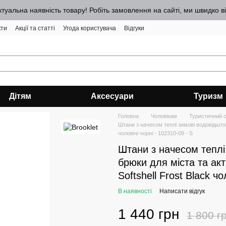
ктуальна наявність товару! Робіть замовлення на сайті, ми швидко 
кти
Акції та статті
Угода користувача
Відгуки
Дітям
Аксесуари
Туризм
Головна
Чоловікам
Туристичний 
Штани з начесом теплі зимові водовідштовх
чоловічі чорні - 102310-09 - S
Штани з начесом теплі
брюки для міста та акт
Softshell Frost Black чо
В наявності
Написати відгук
1 440 грн
1 800 г