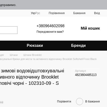
відправимо.
Порівняння
Укр
Рус
Бажання
Вхід
+380964602098
Мій кошик
Передзвонити вам?
Рюкзаки
Бренди
одяг
Штани
Штани Brooklet
увальні брюки для міста та активного відпочинку Brooklet Softshell Frost Black
 зимові водовідштовхувальні
Артикул
4823804485113
ивного відпочинку Brooklet
ловічі чорні - 102310-09 - S
рн
Порівняти
В бажання