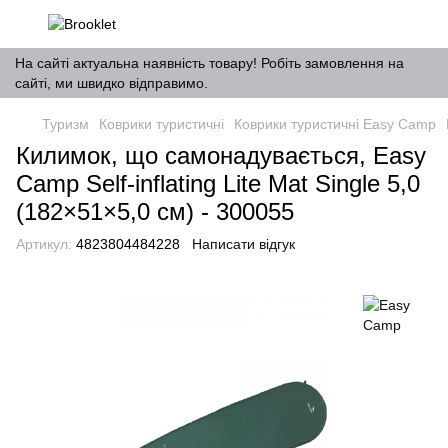
На сайті актуальна наявність товару! Робіть замовлення на
сайті, ми швидко відправимо.
Туризм
Коврики туристичні
Коврики туристичні Easy Camp
Килимок, що самонадувається, Easy
Camp Self-inflating Lite Mat Single 5,0
(182×51×5,0 см) - 300055
Артикул:
4823804484228
Написати відгук