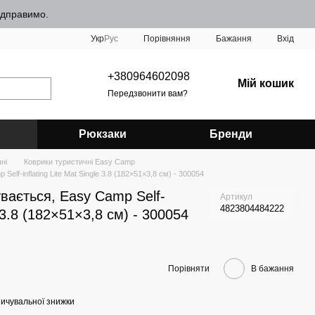
відправимо.
Порівняння
Укр
Рус
Бажання
Вхід
+380964602098
Мій кошик
Передзвонити вам?
Рюкзаки
Бренди
ні
Коврики туристичні Easy Camp
lf-inflating Lite Mat Single 3.8 (182×51×3,8 см) - 300054
вається, Easy Camp Self-
Артикул
4823804484222
le 3.8 (182×51×3,8 см) - 300054
Порівняти
В бажання
ичувальної знижки