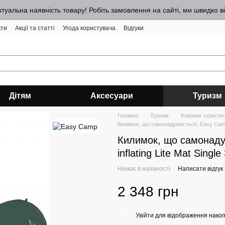
ктуальна наявність товару! Робіть замовлення на сайті, ми швидко 
кти
Акції та статті
Угода користувача
Відгуки
Дітям
Аксесуари
Туризм
Головна
Туризм
Коврики туристич
Килимок, що самонадувається, Easy Camp Se
Килимок, що самонаду
inflating Lite Mat Sing
Немає в наявності
Написати відгук
2 348 грн
Увійти
для відображення накоп
%