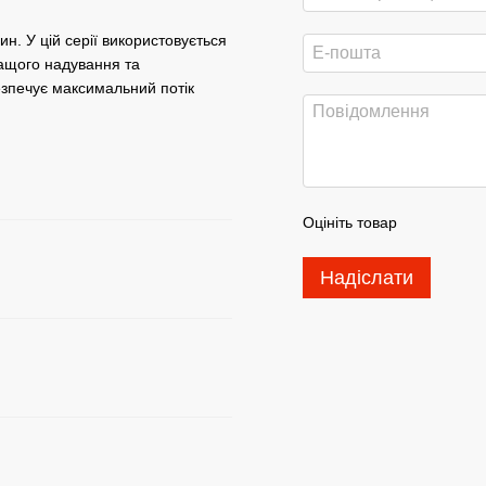
н. У цій серії використовується
ращого надування та
езпечує максимальний потік
Оцініть товар
Надіслати