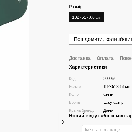
Розмір
182×51×3,8 см
Повідомити, коли з'яви
Доставка
Оплата
Пове
Характеристики
Код
300054
Розмір
182×51×3,8 см
Колір
Синій
Бренд
Easy Camp
Країна бренду
Данія
Новий відгук або комента