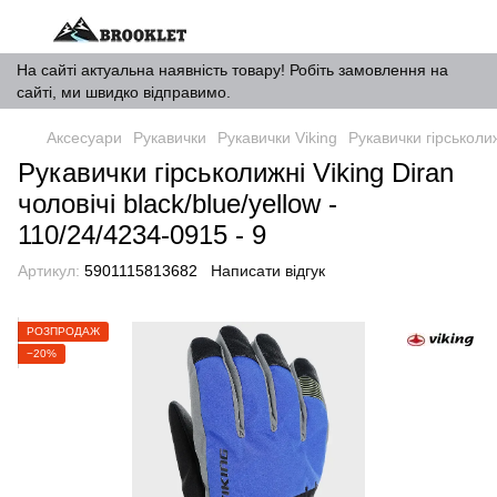
На сайті актуальна наявність товару! Робіть замовлення на
сайті, ми швидко відправимо.
Аксесуари
Рукавички
Рукавички Viking
Рукавички гірськолиж
Рукавички гірськолижні Viking Diran
чоловічі black/blue/yellow -
110/24/4234-0915 - 9
Артикул:
5901115813682
Написати відгук
РОЗПРОДАЖ
−20%