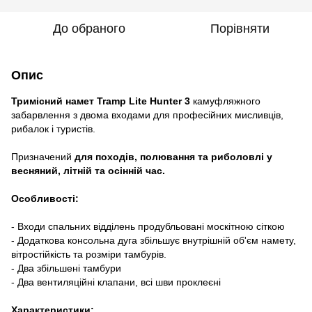
До обраного
Порівняти
Опис
Тримісний намет Tramp Lite Hunter 3
камуфляжного
забарвлення з двома входами для професійних мисливців,
рибалок і туристів.
Призначений
для походів, полювання та риболовлі у
весняний, літній та осінній час.
Особливості:
- Входи спальних відділень продубльовані москітною сіткою
- Додаткова консольна дуга збільшує внутрішній об'єм намету,
вітростійкість та розміри тамбурів.
- Два збільшені тамбури
- Два вентиляційні клапани, всі шви проклеєні
Характеристики: