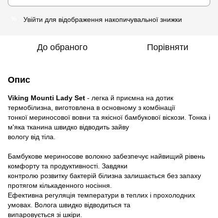
Увійти
для відображення накопичувальної знижки
%
До обраного
Порівняти
Опис
Viking Mounti Lady Set
- легка й приємна на дотик
термобілизна, виготовлена в основному з комбінації
тонкої мериносової вовни та якісної бамбукової віскози. Тонка і
м'яка тканина швидко відводить зайву
вологу від тіла.
Бамбукове мериносове волокно забезпечує найвищий рівень
комфорту та продуктивності. Завдяки
контролю розвитку бактерій білизна залишається без запаху
протягом кількаденного носіння.
Ефективна регуляція температури в теплих і прохолодних
умовах. Волога швидко відводиться та
випаровується зі шкіри.