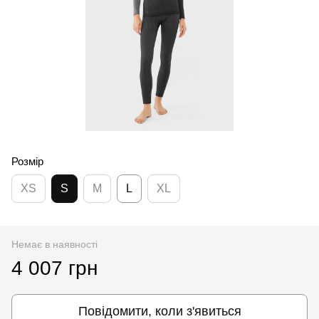
Розмір
XS
S
M
L
XL
Немає в наявності
4 007 грн
Повідомити, коли з'явиться