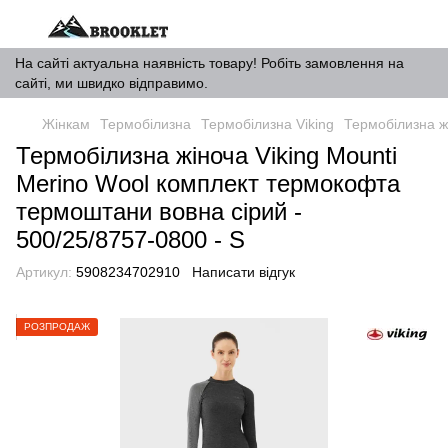
На сайті актуальна наявність товару! Робіть замовлення на
сайті, ми швидко відправимо.
Жінкам
Термобілизна
Термобілизна Viking
Термобілизна ж
Термобілизна жіноча Viking Mounti
Merino Wool комплект термокофта
термоштани вовна сірий -
500/25/8757-0800 - S
Артикул:
5908234702910
Написати відгук
РОЗПРОДАЖ