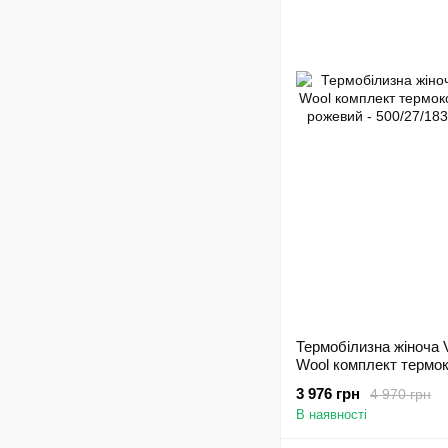
Термобілизна жіноча V
Wool комплект термо
вовна рожевий - 500/2
3 976 грн
4 970 грн
В наявності