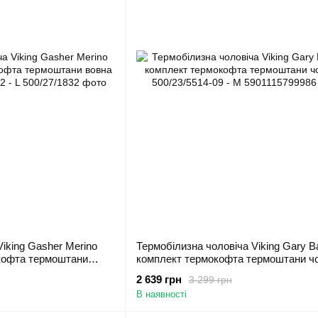
iking Gasher Merino
Термобілизна чоловіча Viking Gary 
кофта термоштани
комплект термокофта термоштани чо
7/1832 - L
500/23/5514-09 - M
2 639 грн
3 299 грн
В наявності