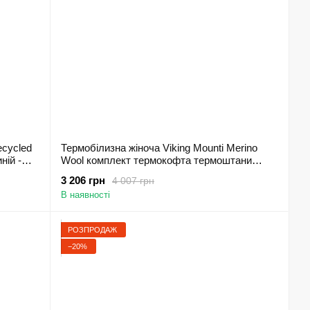
ecycled
Термобілизна жіноча Viking Mounti Merino
ній -
Wool комплект термокофта термоштани
вовна рожевий - 500/25/8757-4800 - XL
3 206 грн
4 007 грн
В наявності
РОЗПРОДАЖ
−20%