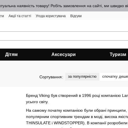
ктуальна наявність товару! Робіть замовлення на сайті, ми швидко 
кти
Акції та статті
Угода користувача
Відгуки
Дітям
Аксесуари
Туризм
за популярністю
спочатку деш
Сортування:
Бренд Viking був створений в 1996 році компанією La
усього світу.
На самому початку компанією були обрані принципи, я
популярним спортивним трендам в моді, висока якіст
THINSULATE і WINDSTOPPER). В компанії розробили с