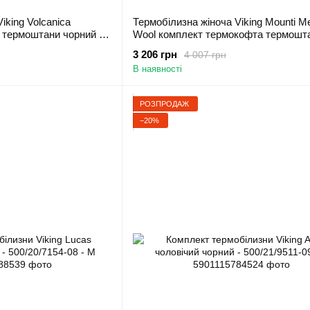
iking Volcanica
Термобілизна жіноча Viking Mounti Me
 термоштани чорний -
Wool комплект термокофта термошт
вовна сірий - 500/25/8757-0800 - L
3 206 грн
4 007 грн
В наявності
РОЗПРОДАЖ
−20%