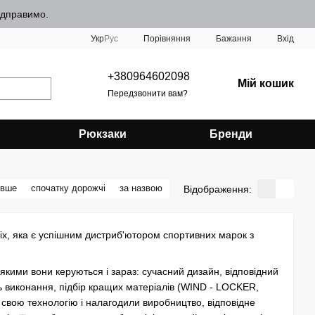
відправимо.
Порівняння
Укр
Рус
Бажання
Вхід
+380964602098
Мій кошик
Передзвонити вам?
Рюкзаки
Бренди
евше
спочатку дорожчі
за назвою
Відображення:
rix, яка є успішним дистриб'ютором спортивних марок з
кими вони керуються і зараз: сучасний дизайн, відповідний
ь виконання, підбір кращих матеріалів (WIND - LOCKER,
вою технологію і налагодили виробництво, відповідне