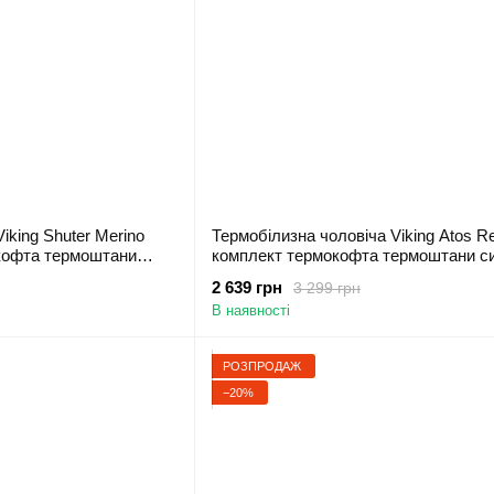
iking Shuter Merino
Термобілизна чоловіча Viking Atos R
кофта термоштани
комплект термокофта термоштани си
6335-0800 - M
500/23/6765-15 - M
2 639 грн
3 299 грн
В наявності
РОЗПРОДАЖ
−20%