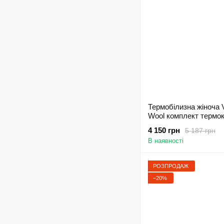
Термобілизна жіноча V
Wool комплект термо
вовна сірий - 500/25/
4 150 грн
5 187 грн
В наявності
РОЗПРОДАЖ
−20%