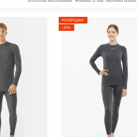
сучасним технологіям. Завдяки цьому, престиж марки р
позиції в сфері спортивних аксесуарів на ринку Польщ
На своїй батьківщині Viking займається фінансуванням
РОЗПРОДАЖ
гірськолижною організацією Польщі, підтримуючи мо
−20%
Підкорення Польського ринку брендом Viking сталося ш
зарубіжжя. Після цього його логотип дуже часто почав
Товари бренду Viking протягом багатьох років продают
однією з найбільших експонентів на виставці в Мюнхе
сьогоднішній день Viking є в таких країнах як - Німеччи
починає підготовку виходу бренду Viking на американс
На даний момент в зимовій колекції бренду Viking є г
аксесуари. Також були створені літні колекції пропози
трекінгових палиць і інших виробів.
Творці компанії Viking хочуть, щоб їх високоякісні вир
всім, хто захоче одягнути термобілизну, шапку або рук