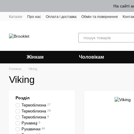
Перейти до основного контенту
На сайті а
Каталог
Про нас
Оплата і доставка
Обмін та повернення
Конта
Жінкам
Чоловікам
Головна
Viking
Viking
Розділ
Термобілизна
27
Термобілизна
29
Термобілизна
9
Рукавиці
9
Рукавички
66