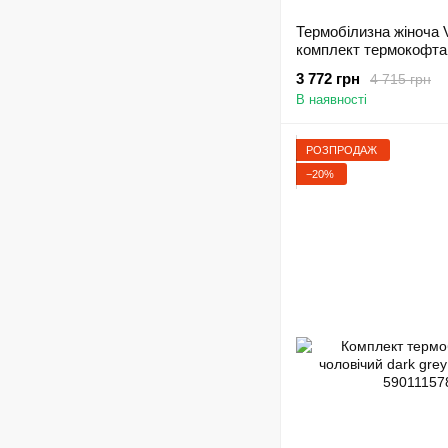
Термобілизна жіноча V
комплект термокофта
500/24/5025-0908 - L
3 772 грн
4 715 грн
В наявності
РОЗПРОДАЖ
−20%