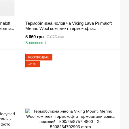
maloft
Термобілизна чоловіча Viking Lava Primaloft
моштани
Merino Wool комплект термокофта
термоштани вовна сірий - 500/24/5055-1908 -
5 660 грн
7 075 грн
L
В наявності
РОЗПРОДАЖ
−20%