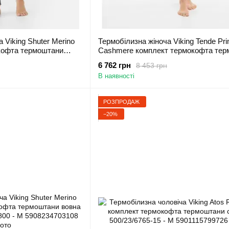
 Viking Shuter Merino
Термобілизна жіноча Viking Tende Pri
кофта термоштани
Cashmere комплект термокофта тер
334-0800 - S
вовна кашемір сірий - 500/27/5748 - L
6 762 грн
8 453 грн
В наявності
РОЗПРОДАЖ
−20%