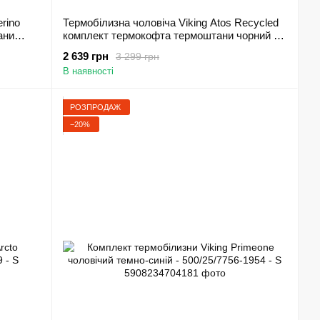
rino
Термобілизна чоловіча Viking Atos Recycled
ани
комплект термокофта термоштани чорний -
500/23/6765-09 - M
2 639 грн
3 299 грн
В наявності
РОЗПРОДАЖ
−20%