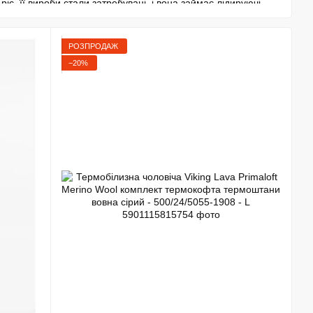
іс, її вироби стали затребувані, і вона займає лідируючі
і.
 Польської паралімпійської збірної і співпрацює з
РОЗПРОДАЖ
лодих перспективних спортсменів в досягнення вершин.
−20%
видко, і тоді компанія почала відправляти свої товари в
 зустрічатися в країнах пострадянського простору.
ься в Молдавії, Україні, Словаччині. З 2012 року компанія є
ні, що дуже вплинуло на динамічне зростання експорту. На
на, Чехія, Франція, Іспанія, Росія і Сербія. Зараз Larix
ький і західний ринки.
ірськолижна термобілизна, рукавички, шапки та інші
цій з білизни з термоактивним ефектом, рукавичок "running",
оби для гірськолижного спорту, і не тільки, були доступні
авиці їх бренду.