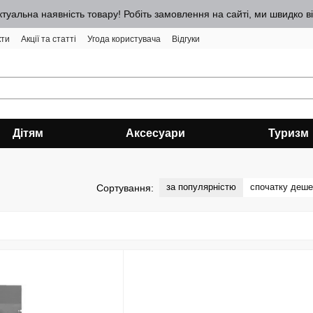
ктуальна наявність товару! Робіть замовлення на сайті, ми швидко 
кти
Акції та статті
Угода користувача
Відгуки
Дітям
Аксесуари
Туризм
за популярністю
спочатку деш
Сортування: