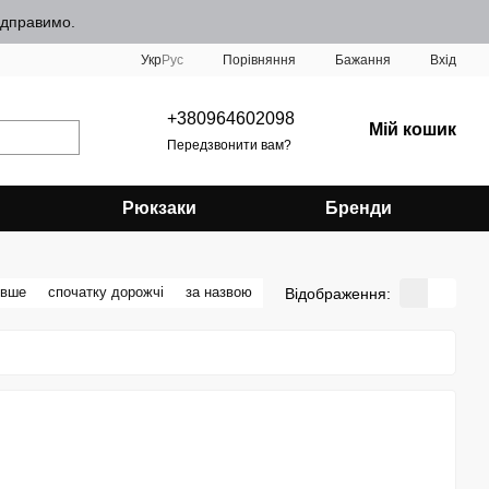
відправимо.
Порівняння
Укр
Рус
Бажання
Вхід
+380964602098
Мій кошик
Передзвонити вам?
Рюкзаки
Бренди
евше
спочатку дорожчі
за назвою
Відображення: