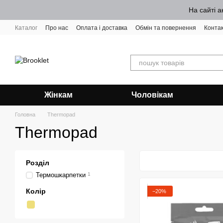
Перейти до основного контенту
На сайті а
Каталог
Про нас
Оплата і доставка
Обмін та повернення
Конта
Жінкам
Чоловікам
Головна
Thermopad
Thermopad
Розділ
Термошкарпетки
1
Колір
−20%