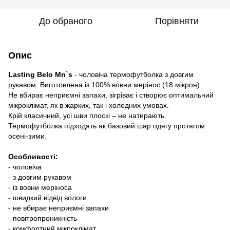
До обраного
Порівняти
Опис
Lasting Belo Mn`s
- чоловіча термофутболка з довгим
рукавом. Виготовлена із 100% вовни мерінос (18 мікрон).
Не вбирає неприємні запахи, зігріває і створює оптимальний
мікроклімат, як в жарких, так і холодних умовах.
Крій класичний, усі шви плоскі – не натирають.
Термофутболка підходять як базовий шар одягу протягом
осені-зими.
Особливості:
- чоловіча
- з довгим рукавом
- із вовни меріноса
- швидкий відвід вологи
- не вбирає неприємні запахи
- повітропроникність
- комфортний мікроклімат