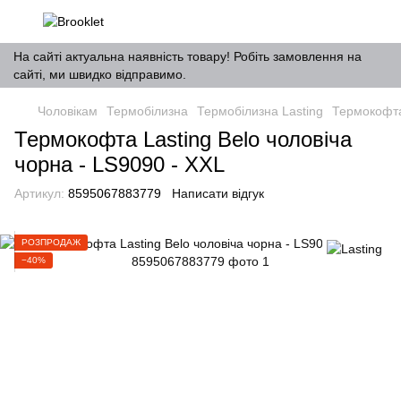
На сайті актуальна наявність товару! Робіть замовлення на
сайті, ми швидко відправимо.
Чоловікам
Термобілизна
Термобілизна Lasting
Термокофта 
Термокофта Lasting Belo чоловіча
чорна - LS9090 - XXL
Артикул:
8595067883779
Написати відгук
РОЗПРОДАЖ
−40%