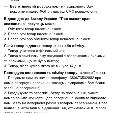
Безготівковий розрахунок
- ми відправимо Вам
реквізити нашого ФОПа у вигляді СМС повідомлення
Відповідно до Закону України "Про захист прав
споживачів" покупець може:
1. Обміняти товар належної якості.
2. Повернути товар належної якості.
3. Повернути або обміняти товар неналежної якості.
Який товар підлягає поверненню або обміну:
1. Товар, у котрого є фіскальний чек;
2. Товар в оригінальному пакуванні зі збереженими бирками
та ярликами, що не був у вжитку;
3. Товар, після купівлі якого не минуло 14 днів.
Процедура повернення та обміну товару належної якості:
1. Повідомте нам на номер телефону +380673532882 про
намір повернути оплачений товар(ми відправимо Вам бланк
заяви на повернення);
2. Роздрукуйте та заповніть Заяву на повернення, вкажіть
номер банківської картки для повернення коштів та відправте
нам Заяву на поверненя разом з товаром перевізником "Нова
пошта", в місто Київ в відділення 160, отримувач ФОП Мороз
Артур, тел. +380673532882.