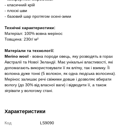
- класичний крій
- плоскі шви
- базовий шар протягом осені-зими
Технічні характеристики:
Матеріал: 100% вовна мерінос
Товщина: 230г/ м²
Матеріали та технології:
Merino wool
- вовна породи овець, яку розводять в горах
Австралії та Нової Зеландії. Має унікальні властивості, які
допомагають використовувати її як влітку, так і взимку. Її
волокна дуже тонкі (5 волокон, як одна людська волосина).
Мерінос залишає речі свіжими довше і дозволяє вбирати
вологу (до 30% від власної ваги) і відводити її, а також
зігрівати у вологому стані.
Характеристики
Код
LS9090