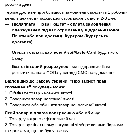
робочий день.
Термін доставки для більшості замовлень становить 1 робочий
день, в деяких випадках цей строк може скласти 2-3 дня.
Післяплата "Нова Пошта"
- оплата замовлення
одержувачем під час отримання у відділенні Нової
Пошти або при доставці Курєром (Курєрська
доставка) .
Онлайн-оплата карткою Visa/MasterCard
будь-якого
банку
Безготівковий розрахунок
- ми відправимо Вам
реквізити нашого ФОПа у вигляді СМС повідомлення
Відповідно до Закону України "Про захист прав
споживачів" покупець може:
1. Обміняти товар належної якості.
2. Повернути товар належної якості.
3. Повернути або обміняти товар неналежної якості.
Який товар підлягає поверненню або обміну:
1. Товар, у котрого є фіскальний чек;
2. Товар в оригінальному пакуванні зі збереженими бирками
та ярликами, що не був у вжитку;