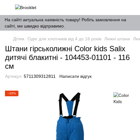
На сайті актуальна наявність товару! Робіть замовлення на
сайті, ми швидко відправимо.
Дітям
Одяг для хлопчиків від 4 до 16 років
Лижні штани
Лиж
Штани гірськолижні Color kids Salix
дитячі блакитні - 104453-01101 - 116
см
Артикул:
5711309312811
Написати відгук
−20%