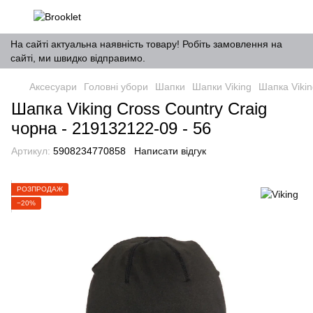
На сайті актуальна наявність товару! Робіть замовлення на
сайті, ми швидко відправимо.
Аксесуари
Головні убори
Шапки
Шапки Viking
Шапка Vikin
Шапка Viking Cross Country Craig
чорна - 219132122-09 - 56
Артикул:
5908234770858
Написати відгук
РОЗПРОДАЖ
−20%