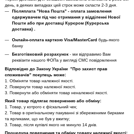
день, в деяких випадках цей строк може скласти 2-3 дня.
Післяплата "Нова Пошта"
- оплата замовлення
одержувачем під час отримання у відділенні Нової
Пошти або при доставці Курєром (Курєрська
доставка) .
Онлайн-оплата карткою Visa/MasterCard
будь-якого
банку
Безготівковий розрахунок
- ми відправимо Вам
реквізити нашого ФОПа у вигляді СМС повідомлення
Відповідно до Закону України "Про захист прав
споживачів" покупець може:
1. Обміняти товар належної якості.
2. Повернути товар належної якості.
3. Повернути або обміняти товар неналежної якості.
Який товар підлягає поверненню або обміну:
1. Товар, у котрого є фіскальний чек;
2. Товар в оригінальному пакуванні зі збереженими бирками
та ярликами, що не був у вжитку;
3. Товар, після купівлі якого не минуло 14 днів.
Процедура повернення та обміну товару належної якості: