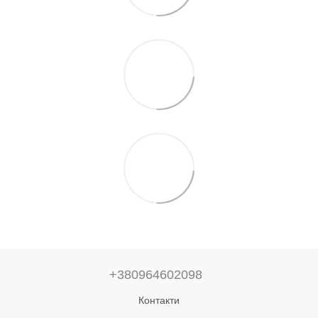
+380964602098
Контакти