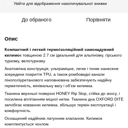
Увійти
для відображення накопичувальної знижки
%
До обраного
Порівняти
Опис
Компактний і легкий термоізоляційний самонадувний
килимо
к товщиною 2.7 см ідеальний для альпінізму, гірського
туризму, велотуризму.
Анатомічна конструкція, ультраміцне, легке і тонке нанесене
зсередини покриття TPU, а також ромбовидні канали
пінополіуретанового наповнювача забезпечують надійну
герметичність, мінімальну вагу і об'єм килимка.
Тканина верхньої поверхні HONEY Rip Stop, стійка до зносу, і
посилена вплітанням міцної нитки. Тканина дна OXFORD DITE
запобігає ковзанню килимка, збільшує термін експлуатації і
комфортність.
Оснащений надійним латунним клапаном. Килимок
комплектується чохлом.