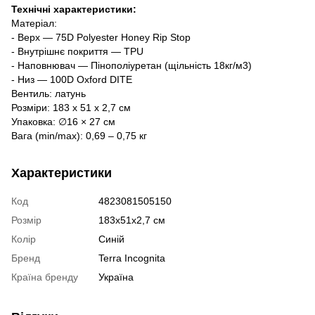
Технічні характеристики:
Матеріал:
- Верх — 75D Polyester Honey Rip Stop
- Внутрішнє покриття — TPU
- Наповнювач — Пінополіуретан (щільність 18кг/м3)
- Низ — 100D Oxford DITE
Вентиль: латунь
Розміри: 183 х 51 х 2,7 см
Упаковка: ∅16 × 27 cм
Вага (min/max): 0,69 – 0,75 кг
Характеристики
Код
4823081505150
Розмір
183х51х2,7 см
Колір
Синій
Бренд
Terra Incognita
Країна бренду
Україна