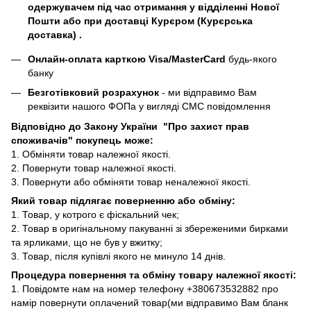
одержувачем під час отримання у відділенні Нової
Пошти або при доставці Курєром (Курєрська
доставка) .
Онлайн-оплата карткою Visa/MasterCard
будь-якого
банку
Безготівковий розрахунок
- ми відправимо Вам
реквізити нашого ФОПа у вигляді СМС повідомлення
Відповідно до Закону України "Про захист прав
споживачів" покупець може:
1. Обміняти товар належної якості.
2. Повернути товар належної якості.
3. Повернути або обміняти товар неналежної якості.
Який товар підлягає поверненню або обміну:
1. Товар, у котрого є фіскальний чек;
2. Товар в оригінальному пакуванні зі збереженими бирками
та ярликами, що не був у вжитку;
3. Товар, після купівлі якого не минуло 14 днів.
Процедура повернення та обміну товару належної якості:
1. Повідомте нам на номер телефону +380673532882 про
намір повернути оплачений товар(ми відправимо Вам бланк