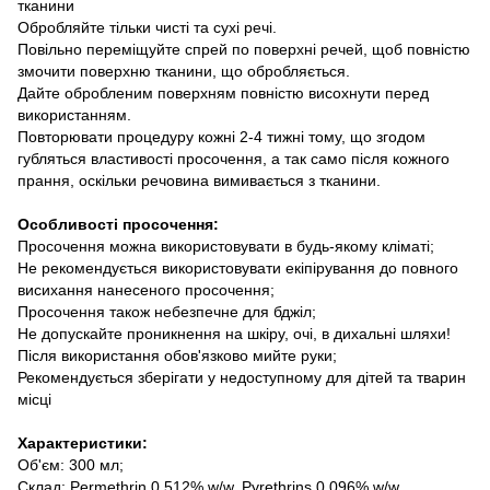
тканини
Обробляйте тільки чисті та сухі речі.
Повільно переміщуйте спрей по поверхні речей, щоб повністю
змочити поверхню тканини, що обробляється.
Дайте обробленим поверхням повністю висохнути перед
використанням.
Повторювати процедуру кожні 2-4 тижні тому, що згодом
губляться властивості просочення, а так само після кожного
прання, оскільки речовина вимивається з тканини.
Особливості просочення:
Просочення можна використовувати в будь-якому кліматі;
Не рекомендується використовувати екіпірування до повного
висихання нанесеного просочення;
Просочення також небезпечне для бджіл;
Не допускайте проникнення на шкіру, очі, в дихальні шляхи!
Після використання обов'язково мийте руки;
Рекомендується зберігати у недоступному для дітей та тварин
місці
Характеристики:
Об'єм: 300 мл;
Склад: Permethrin 0.512% w/w, Pyrethrins 0.096% w/w