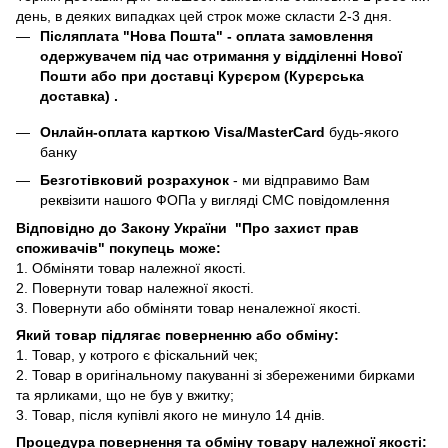
день, в деяких випадках цей строк може скласти 2-3 дня.
Післяплата "Нова Пошта"
- оплата замовлення
одержувачем під час отримання у відділенні Нової
Пошти або при доставці Курєром (Курєрська
доставка) .
Онлайн-оплата карткою Visa/MasterCard
будь-якого
банку
Безготівковий розрахунок
- ми відправимо Вам
реквізити нашого ФОПа у вигляді СМС повідомлення
Відповідно до Закону України "Про захист прав
споживачів" покупець може:
1. Обміняти товар належної якості.
2. Повернути товар належної якості.
3. Повернути або обміняти товар неналежної якості.
Який товар підлягає поверненню або обміну:
1. Товар, у котрого є фіскальний чек;
2. Товар в оригінальному пакуванні зі збереженими бирками
та ярликами, що не був у вжитку;
3. Товар, після купівлі якого не минуло 14 днів.
Процедура повернення та обміну товару належної якості: