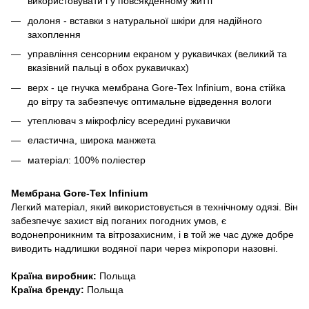
використовувати і у повсякденному житті
долоня - вставки з натуральної шкіри для надійного
захоплення
управління сенсорним екраном у рукавичках (великий та
вказівний пальці в обох рукавичках)
верх - це гнучка мембрана Gore-Tex Infinium, вона стійка
до вітру та забезпечує оптимальне відведення вологи
утеплювач з мікрофлісу всередині рукавички
еластична, широка манжета
матеріал: 100% поліестер
Мембрана Gore-Tex Infinium
Легкий матеріал, який використовується в технічному одязі. Він
забезпечує захист від поганих погодних умов, є
водонепроникним та вітрозахисним, і в той же час дуже добре
виводить надлишки водяної пари через мікропори назовні.
Країна виробник:
Польща
Країна бренду:
Польща