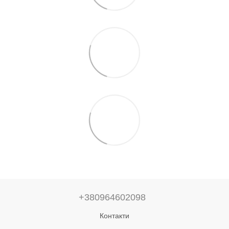
+380964602098
Контакти