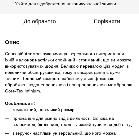
Увійти
для відображення накопичувальної знижки
%
До обраного
Порівняти
Опис
Сенсаційні зимові рукавички універсального використання.
Їхній малюнок настільки спокійний і стриманий, що ви можете
використовувати їх щодня. Великою перевагою цієї моделі є
невеликий обсяг рукавички, тому її використання є дуже
точним. Тепловий комфорт забезпечується флісовою
обробкою і водонепроникною і повітропроникною мембраною
Gore-Tex Infinium.
Особливості:
компактний, невеликий розмір
призначені для різних видів діяльності: біг, їзда на
велосипеді, бігові лижі, трекінг, лижний туризм, ходьба і т.д.
візерунок настільки універсальний, що його можна