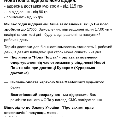
Нова Пошта відправляємо щодня:
- адресна доставка курʼєром - від 115 грн.
- на відділення - від 80 грн.
- поштомат - від 65 грн.
Ми сьогодні відправим Ваше замовлення, якщо Ви його
зробили до 17:00.
Замовлення, підтверджені після 17:00 чи у
вихідні та святкові дні - будуть відправлені на наступний
робочий день.
Термін доставки для більшості замовлень становить 1 робочий
день, в деяких випадках цей строк може скласти 2-3 дня.
Післяплата "Нова Пошта"
- оплата замовлення
одержувачем під час отримання у відділенні Нової
Пошти або при доставці Курєром (Курєрська
доставка) .
Онлайн-оплата карткою Visa/MasterCard
будь-якого
банку
Безготівковий розрахунок
- ми відправимо Вам
реквізити нашого ФОПа у вигляді СМС повідомлення
Відповідно до Закону України "Про захист прав
споживачів" покупець може: