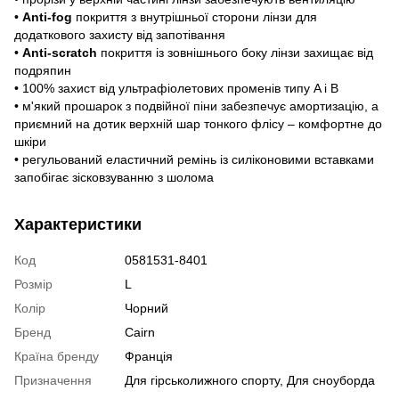
•
Anti-fog
покриття з внутрішньої сторони лінзи для
додаткового захисту від запотівання
•
Anti-scratch
покриття із зовнішнього боку лінзи захищає від
подряпин
• 100% захист від ультрафіолетових променів типу A і B
• м'який прошарок з подвійної піни забезпечує амортизацію, а
приємний на дотик верхній шар тонкого флісу – комфортне до
шкіри
• регульований еластичний ремінь із силіконовими вставками
запобігає зісковзуванню з шолома
Характеристики
Код
0581531-8401
Розмір
L
Колір
Чорний
Бренд
Cairn
Країна бренду
Франція
Призначення
Для гірськолижного спорту, Для сноуборда