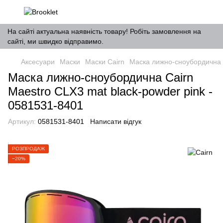
На сайті актуальна наявність товару! Робіть замовлення на
сайті, ми швидко відправимо.
Аксесуари
Маски
Маски Cairn
Маска лижно-сноубордична C
Маска лижно-сноубордична Cairn
Maestro CLX3 mat black-powder pink -
0581531-8401
Артикул:
0581531-8401
Написати відгук
РОЗПРОДАЖ
−20%