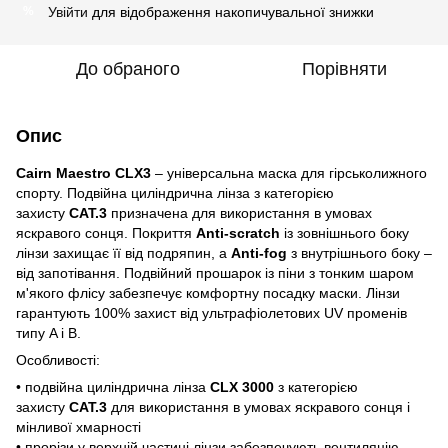
Увійти
для відображення накопичувальної знижки
%
До обраного
Порівняти
Опис
Cairn
Maestro
CLX3
– універсальна маска для гірськолижного
спорту. Подвійна циліндрична лінза з категорією
захисту
CAT.3
призначена для використання в умовах
яскравого сонця. Покриття
Anti-scratch
із зовнішнього боку
лінзи захищає її від подряпин, а
Anti-fog
з внутрішнього боку –
від запотівання. Подвійний прошарок із піни з тонким шаром
м'якого флісу забезпечує комфортну посадку маски. Лінзи
гарантують 100% захист від ультрафіолетових UV променів
типу A і B.
Особливості:
• подвійна циліндрична лінза
CLX
3000
з категорією
захисту
CAT.3
для використання в умовах яскравого сонця і
мінливої хмарності
• прорізи у верхній частині лінзи забезпечують вентиляцію